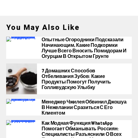
You May Also Like
Опытные Огородники Подсказали
Начинающим, Какие Подкормки
Лучше Всего Вносить Помидорам И
Огурцам В Открытом Грунте
7 Домашних Способов
Отбеливания Зубов: Какие
Продукты Помогут Получить
Голливудскую Улыбку
Менеджер Чжилея Обвинил Джошуа
В Нежелании Сразиться С Его
Клиентом
Как Модная Функция WhatsApp
Помогает Обманывать Россиян:
Специалисты Разъяснили О Всех