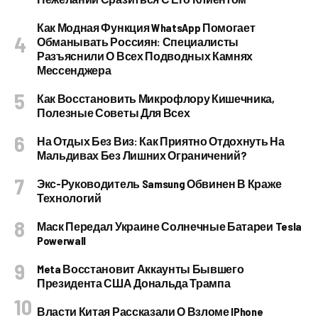
Как Модная Функция WhatsApp Помогает
Обманывать Россиян: Специалисты
Разъяснили О Всех Подводных Камнях
Мессенджера
Как Восстановить Микрофлору Кишечника,
Полезные Советы Для Всех
На Отдых Без Виз: Как Приятно Отдохнуть На
Мальдивах Без Лишних Ограничений?
Экс-Руководитель Samsung Обвинен В Краже
Технологий
Маск Передал Украине Солнечные Батареи Tesla
Powerwall
Meta Восстановит Аккаунты Бывшего
Президента США Дональда Трампа
Власти Китая Рассказали О Взломе IPhone