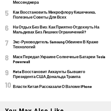
Мессенджера
Как Восстановить Микрофлору Кишечника,
Полезные Советы Для Всех
На Отдых Без Виз: Как Приятно Отдохнуть На
Мальдивах Без Лишних Ограничений?
Экс-Руководитель Samsung Обвинен В Краже
Технологий
Маск Передал Украине Солнечные Батареи Tesla
Powerwall
Meta Восстановит Аккаунты Бывшего
Президента США Дональда Трампа
Власти Китая Рассказали О Взломе IPhone
You May Also Like