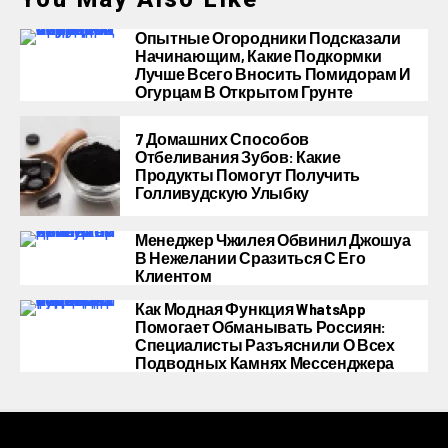
Опытные Огородники Подсказали
Начинающим, Какие Подкормки
Лучше Всего Вносить Помидорам И
Огурцам В Открытом Грунте
7 Домашних Способов
Отбеливания Зубов: Какие
Продукты Помогут Получить
Голливудскую Улыбку
Менеджер Чжилея Обвинил Джошуа
В Нежелании Сразиться С Его
Клиентом
Как Модная Функция WhatsApp
Помогает Обманывать Россиян:
Специалисты Разъяснили О Всех
Подводных Камнях Мессенджера