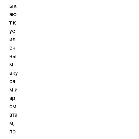
ык
аю
т к
ус
ил
ен
ны
м
вку
са
м и
ар
ом
ата
м,
по