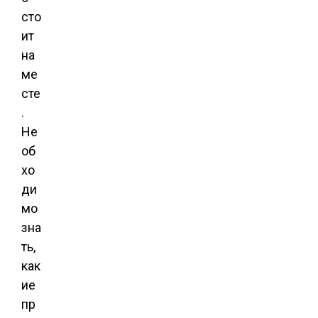
сто
ит
на
ме
сте
.
Не
об
хо
ди
мо
зна
ть,
как
ие
пр