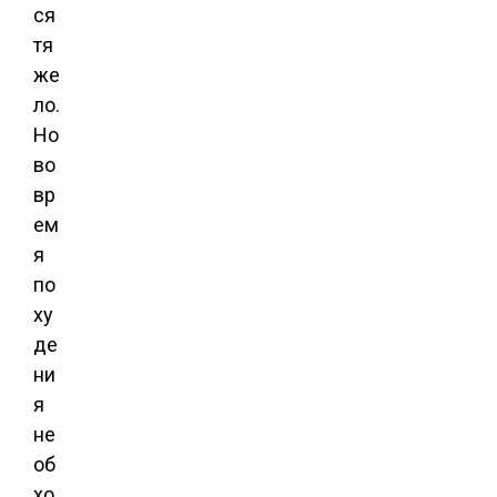
ся
тя
же
ло.
Но
во
вр
ем
я
по
ху
де
ни
я
не
об
хо