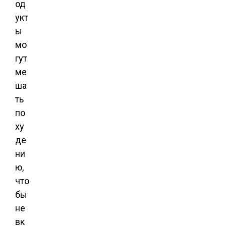
од
укт
ы
мо
гут
ме
ша
ть
по
ху
де
ни
ю,
что
бы
не
вк