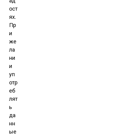
ад
ост
ях.
Пр
и
же
ла
ни
и
уп
отр
еб
лят
ь
да
нн
ые