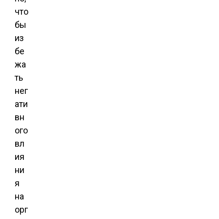
что
бы
из
бе
жа
ть
нег
ати
вн
ого
вл
ия
ни
я
на
орг