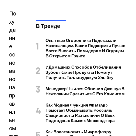
По
ху
В Тренде
де
ни
Опытные Огородники Подсказали
Начинающим, Какие Подкормки Лучше
е
Всего Вносить Помидорам И Огурцам
ос
В Открытом Грунте
но
7 Домашних Способов Отбеливания
ва
Зубов: Какие Продукты Помогут
Получить Голливудскую Улыбку
но
на
Менеджер Чжилея Обвинил Джошуа В
Нежелании Сразиться С Его Клиентом
пр
ав
Как Модная Функция WhatsApp
Помогает Обманывать Россиян:
ил
Специалисты Разъяснили О Всех
ьн
Подводных Камнях Мессенджера
ом
Как Восстановить Микрофлору