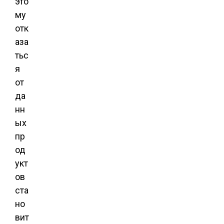
это
му
отк
аза
тьс
я
от
да
нн
ых
пр
од
укт
ов
ста
но
вит