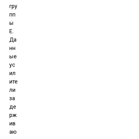
гру
пп
ы
Е.
Да
нн
ые
ус
ил
ите
ли
за
де
рж
ив
аю