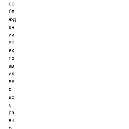
со
бл
юд
ен
ии
вс
ех
пр
ав
ил,
ве
с
вс
е
ра
вн
о