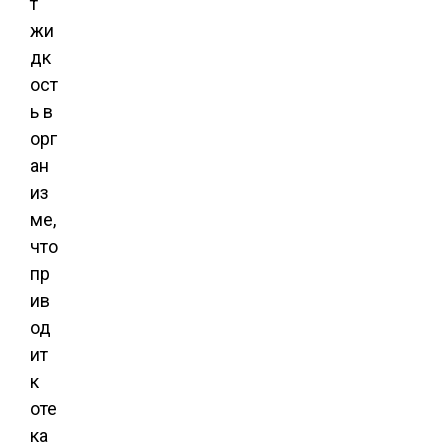
т
жи
дк
ост
ь в
орг
ан
из
ме,
что
пр
ив
од
ит
к
оте
ка