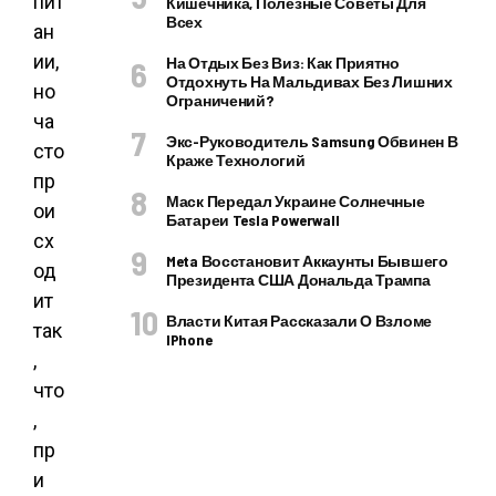
пит
Кишечника, Полезные Советы Для
Всех
ан
ии,
На Отдых Без Виз: Как Приятно
Отдохнуть На Мальдивах Без Лишних
но
Ограничений?
ча
Экс-Руководитель Samsung Обвинен В
сто
Краже Технологий
пр
Маск Передал Украине Солнечные
ои
Батареи Tesla Powerwall
сх
Meta Восстановит Аккаунты Бывшего
од
Президента США Дональда Трампа
ит
Власти Китая Рассказали О Взломе
так
IPhone
,
что
,
пр
и