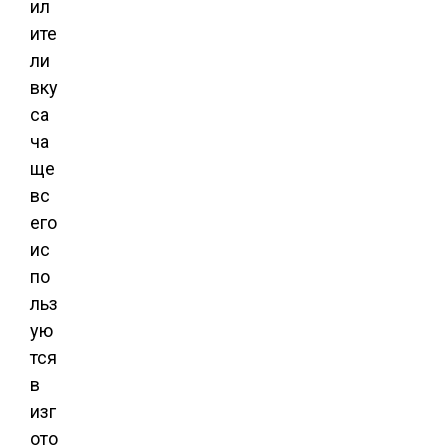
ил
ите
ли
вку
са
ча
ще
вс
его
ис
по
льз
ую
тся
в
изг
ото