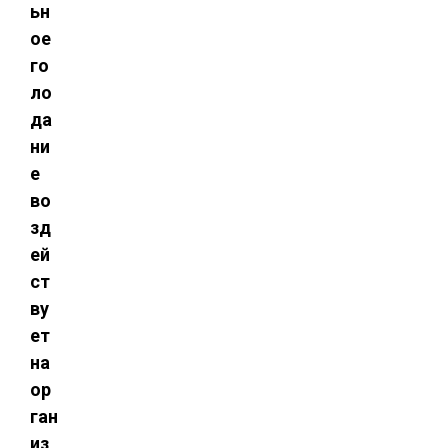
ьн
ое
го
ло
да
ни
е
во
зд
ей
ст
ву
ет
на
ор
ган
из