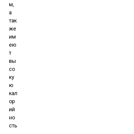
м,
а
так
же
им
ею
т
вы
со
ку
ю
кал
ор
ий
но
сть
.