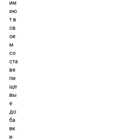
им
ею
т в
св
ое
м
со
ста
ве
пи
ще
вы
е
до
ба
вк
и