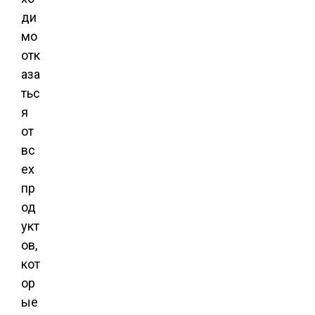
ди
мо
отк
аза
тьс
я
от
вс
ех
пр
од
укт
ов,
кот
ор
ые