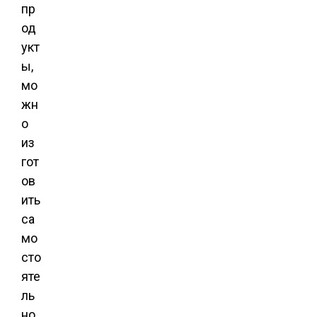
пр
од
укт
ы,
мо
жн
о
из
гот
ов
ить
са
мо
сто
яте
ль
но,