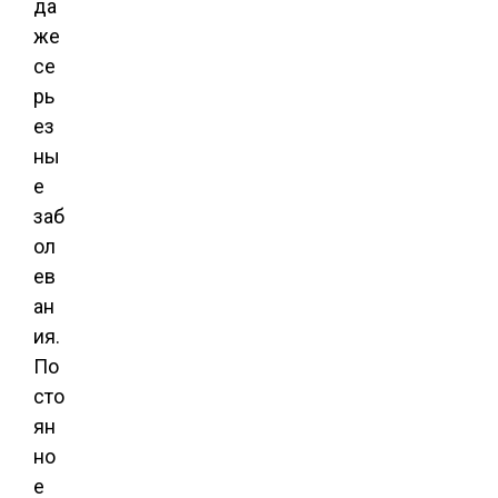
да
же
се
рь
ез
ны
е
заб
ол
ев
ан
ия.
По
сто
ян
но
е