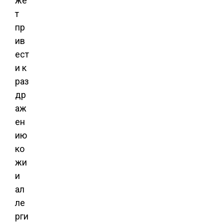
же
т
пр
ив
ест
и к
раз
др
аж
ен
ию
ко
жи
и
ал
ле
рги