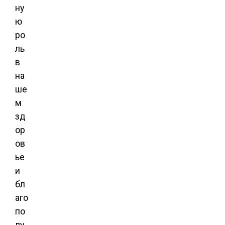
ну
ю
ро
ль
в
на
ше
м
зд
ор
ов
ье
и
бл
аго
по
лу