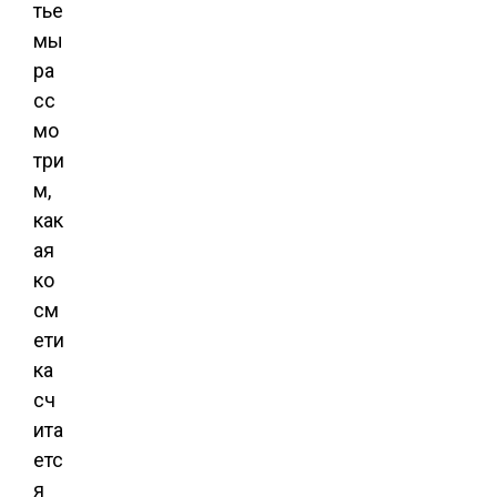
тье
мы
ра
сс
мо
три
м,
как
ая
ко
см
ети
ка
сч
ита
етс
я