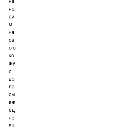
на
но
си
м
на
св
ою
ко
жу
и
во
ло
сы
еж
ед
не
вн