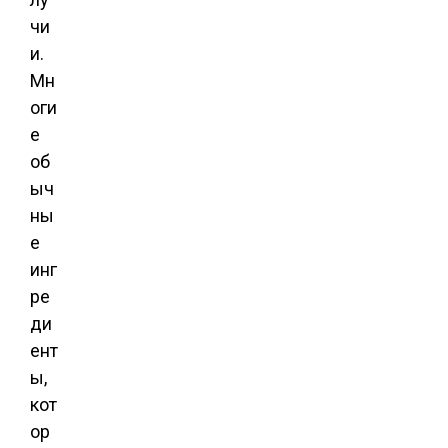
чи
и.
Мн
оги
е
об
ыч
ны
е
инг
ре
ди
ент
ы,
кот
ор