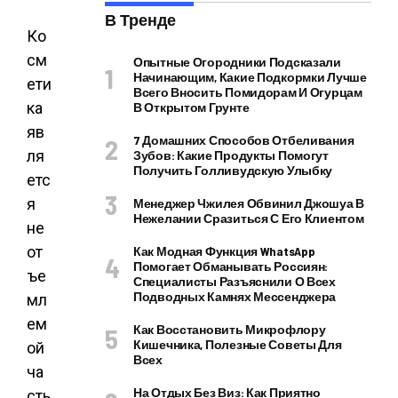
В Тренде
Ко
см
Опытные Огородники Подсказали
Начинающим, Какие Подкормки Лучше
ети
Всего Вносить Помидорам И Огурцам
ка
В Открытом Грунте
яв
7 Домашних Способов Отбеливания
ля
Зубов: Какие Продукты Помогут
Получить Голливудскую Улыбку
етс
я
Менеджер Чжилея Обвинил Джошуа В
Нежелании Сразиться С Его Клиентом
не
от
Как Модная Функция WhatsApp
Помогает Обманывать Россиян:
ъе
Специалисты Разъяснили О Всех
Подводных Камнях Мессенджера
мл
ем
Как Восстановить Микрофлору
Кишечника, Полезные Советы Для
ой
Всех
ча
На Отдых Без Виз: Как Приятно
сть