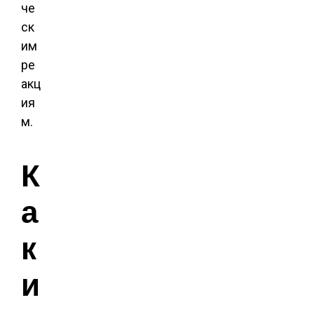
че
ск
им
ре
акц
ия
м.
К
а
к
и