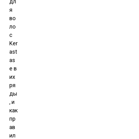
дл
я
во
ло
с
Ker
ast
as
e в
их
ря
ды
, и
как
пр
ав
ил