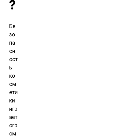
?
Бе
зо
па
сн
ост
ь
ко
см
ети
ки
игр
ает
огр
ом