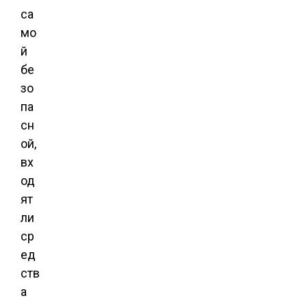
са
мо
й
бе
зо
па
сн
ой,
вх
од
ят
ли
ср
ед
ств
а