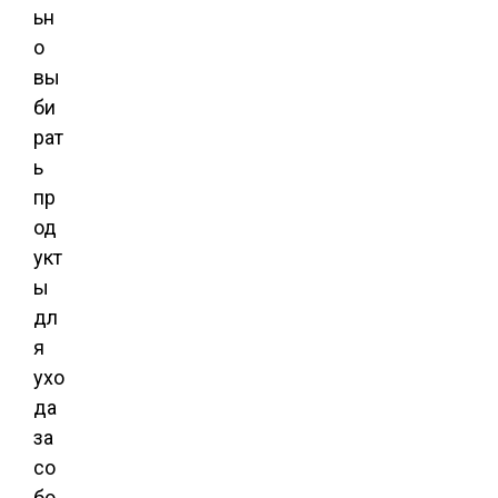
ьн
о
вы
би
рат
ь
пр
од
укт
ы
дл
я
ухо
да
за
со
бо