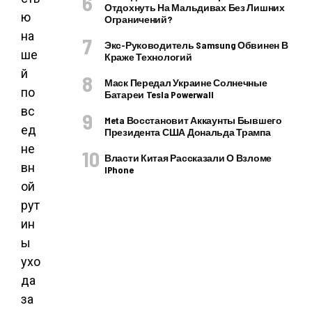
Отдохнуть На Мальдивах Без Лишних
ю
Ограничений?
на
Экс-Руководитель Samsung Обвинен В
ше
Краже Технологий
й
Маск Передал Украине Солнечные
по
Батареи Tesla Powerwall
вс
Meta Восстановит Аккаунты Бывшего
ед
Президента США Дональда Трампа
не
Власти Китая Рассказали О Взломе
вн
IPhone
ой
рут
ин
ы
ухо
да
за