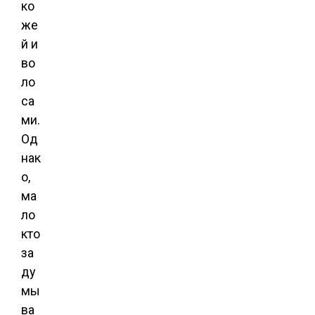
ко
же
й и
во
ло
са
ми.
Од
нак
о,
ма
ло
кто
за
ду
мы
ва