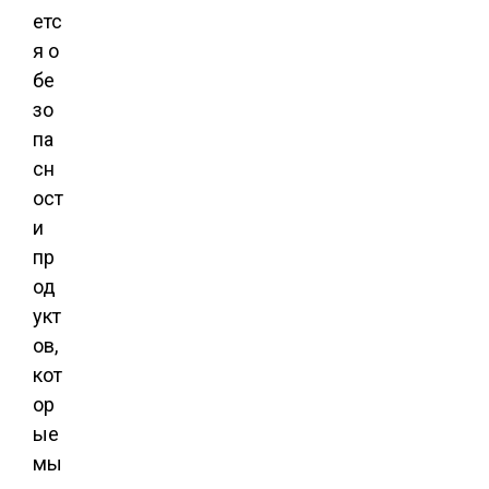
етс
я о
бе
зо
па
сн
ост
и
пр
од
укт
ов,
кот
ор
ые
мы