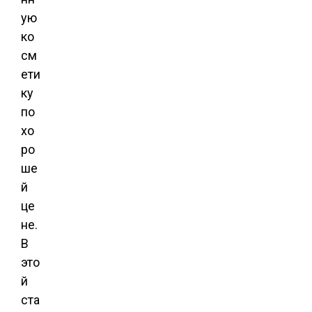
ую
ко
см
ети
ку
по
хо
ро
ше
й
це
не.
В
это
й
ста