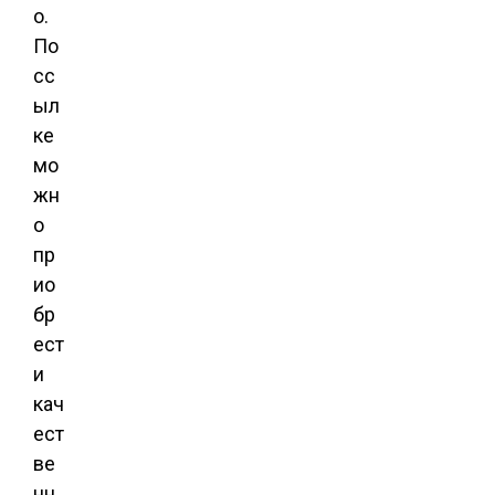
о.
По
сс
ыл
ке
мо
жн
о
пр
ио
бр
ест
и
кач
ест
ве
нн