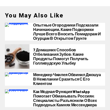
You May Also Like
Опытные Огородники Подсказали
Начинающим, Какие Подкормки
Лучше Всего Вносить Помидорам И
Огурцам В Открытом Грунте
7 Домашних Способов
Отбеливания Зубов: Какие
Продукты Помогут Получить
Голливудскую Улыбку
Менеджер Чжилея Обвинил Джошуа
В Нежелании Сразиться С Его
Клиентом
Как Модная Функция WhatsApp
Помогает Обманывать Россиян:
Специалисты Разъяснили О Всех
Подводных Камнях Мессенджера