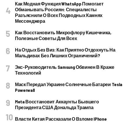
Как Модная Функция WhatsApp Помогает
Обманывать Россиян: Специалисты
Разъяснили О Всех Подводных Камнях
Мессенджера
Как Восстановить Микрофлору Кишечника,
Полезные Советы Для Всех
На Отдых Без Виз: Как Приятно Отдохнуть На
Мальдивах Без Лишних Ограничений?
Экс-Руководитель Samsung Обвинен В Краже
Технологий
Маск Передал Украине Солнечные Батареи Tesla
Powerwall
Meta Восстановит Аккаунты Бывшего
Президента США Дональда Трампа
Власти Китая Рассказали О Взломе IPhone