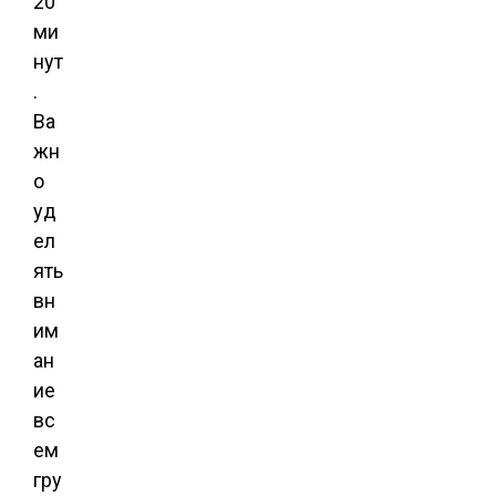
20
ми
нут
.
Ва
жн
о
уд
ел
ять
вн
им
ан
ие
вс
ем
гру