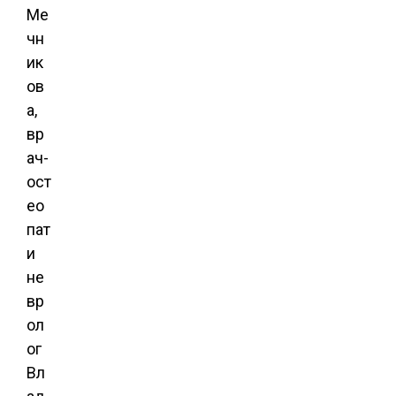
Ме
чн
ик
ов
а,
вр
ач-
ост
ео
пат
и
не
вр
ол
ог
Вл