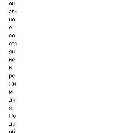
он
аль
но
е
со
сто
ян
ие
и
ре
жи
м
дн
я.
По
др
об