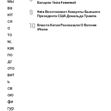
мы
Батареи Tesla Powerwall
ва
Meta Восстановит Аккаунты Бывшего
ют
Президента США Дональда Трампа
ся
Власти Китая Рассказали О Взломе
о
IPhone
то
м,
как
по
дг
ото
вит
ь
св
ою
фи
гур