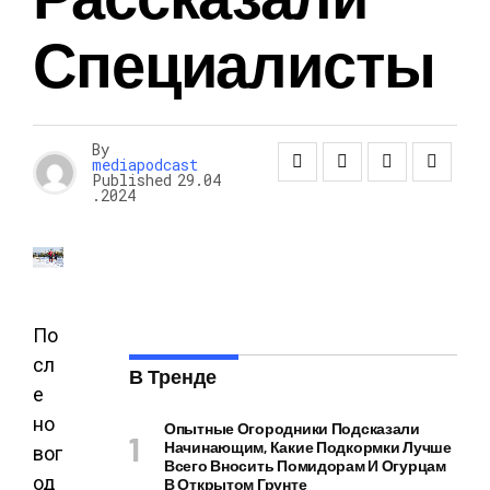
Специалисты
By
mediapodcast
Published
29.04
.2024
По
сл
В Тренде
е
но
Опытные Огородники Подсказали
Начинающим, Какие Подкормки Лучше
вог
Всего Вносить Помидорам И Огурцам
од
В Открытом Грунте