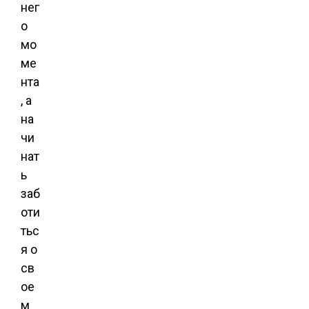
нег
о
мо
ме
нта
, а
на
чи
нат
ь
заб
оти
тьс
я о
св
ое
м