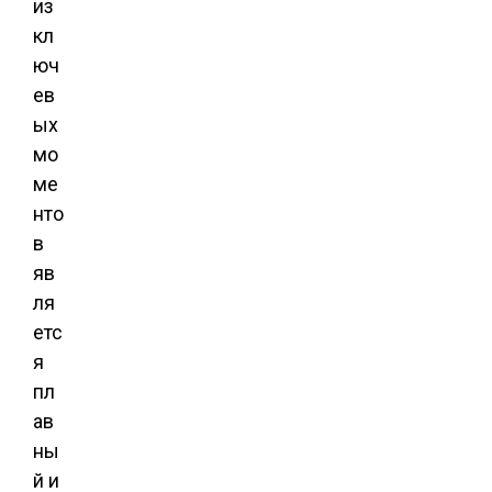
из
кл
юч
ев
ых
мо
ме
нто
в
яв
ля
етс
я
пл
ав
ны
й и