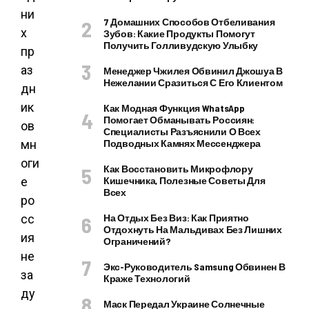
ни
7 Домашних Способов Отбеливания
х
Зубов: Какие Продукты Помогут
Получить Голливудскую Улыбку
пр
аз
Менеджер Чжилея Обвинил Джошуа В
Нежелании Сразиться С Его Клиентом
дн
ик
Как Модная Функция WhatsApp
Помогает Обманывать Россиян:
ов
Специалисты Разъяснили О Всех
мн
Подводных Камнях Мессенджера
оги
Как Восстановить Микрофлору
е
Кишечника, Полезные Советы Для
Всех
ро
сс
На Отдых Без Виз: Как Приятно
Отдохнуть На Мальдивах Без Лишних
ия
Ограничений?
не
Экс-Руководитель Samsung Обвинен В
за
Краже Технологий
ду
Маск Передал Украине Солнечные