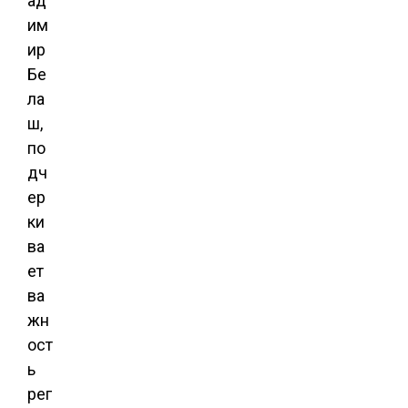
ад
им
ир
Бе
ла
ш,
по
дч
ер
ки
ва
ет
ва
жн
ост
ь
рег