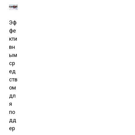
Эф
фе
кти
вн
ым
ср
ед
ств
ом
дл
я
по
дд
ер