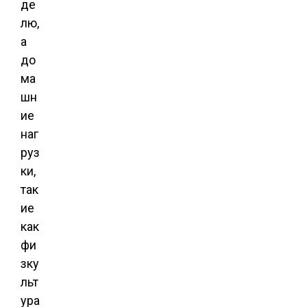
де
лю,
а
до
ма
шн
ие
наг
руз
ки,
так
ие
как
фи
зку
льт
ура