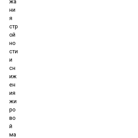
жа
ни
я
стр
ой
но
сти
и
сн
иж
ен
ия
жи
ро
во
й
ма