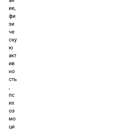
ан
ие,
фи
зи
че
ску
ю
акт
ив
но
сть
,
пс
их
оэ
мо
ци