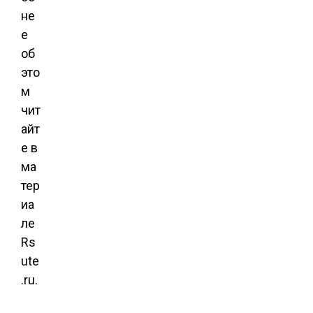
не
е
об
это
м
чит
айт
е в
ма
тер
иа
ле
Rs
ute
.ru.