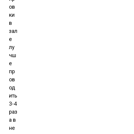
ов
ки
в
зал
е
лу
чш
е
пр
ов
од
ить
3-4
раз
а в
не