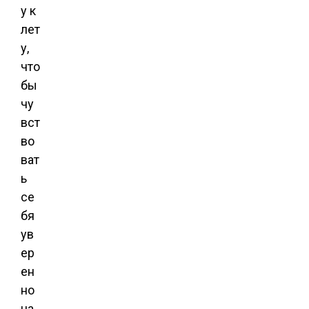
у к
лет
у,
что
бы
чу
вст
во
ват
ь
се
бя
ув
ер
ен
но
на