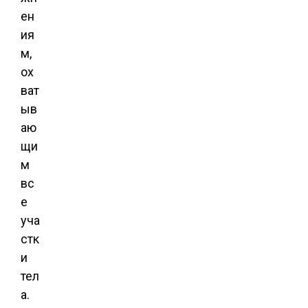
ен
ия
м,
ох
ват
ыв
аю
щи
м
вс
е
уча
стк
и
тел
а.