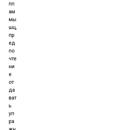
пп
ам
мы
шц,
пр
ед
по
чте
ни
е
от
да
ват
ь
уп
ра
жн