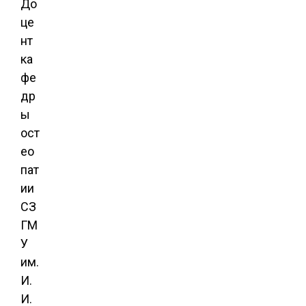
До
це
нт
ка
фе
др
ы
ост
ео
пат
ии
СЗ
ГМ
У
им.
И.
И.