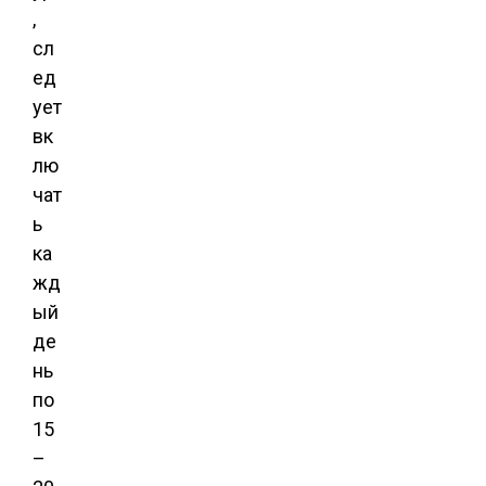
,
сл
ед
ует
вк
лю
чат
ь
ка
жд
ый
де
нь
по
15
–