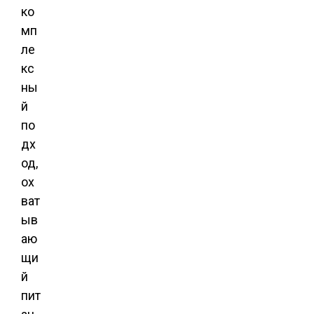
ко
мп
ле
кс
ны
й
по
дх
од,
ох
ват
ыв
аю
щи
й
пит