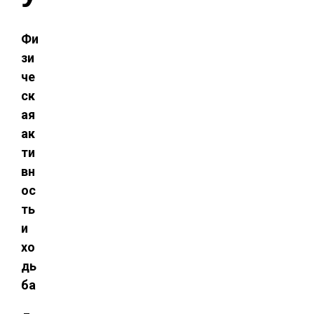
Фи
зи
че
ск
ая
ак
ти
вн
ос
ть
и
хо
дь
ба