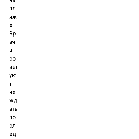
пл
яж
е.
Вр
ач
и
со
вет
ую
т
не
жд
ать
по
сл
ед