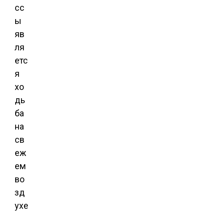
сс
ы
яв
ля
етс
я
хо
дь
ба
на
св
еж
ем
во
зд
ухе
.