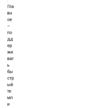
Гла
вн
ое
–
по
дд
ер
жи
ват
ь
бы
стр
ый
те
мп
и