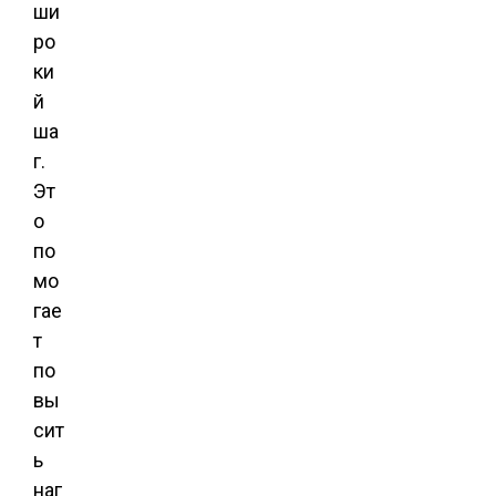
ши
ро
ки
й
ша
г.
Эт
о
по
мо
гае
т
по
вы
сит
ь
наг