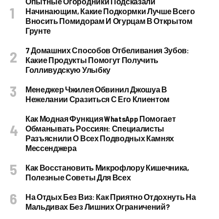
Опытные Огородники Подсказали
Начинающим, Какие Подкормки Лучше Всего
Вносить Помидорам И Огурцам В Открытом
Грунте
7 Домашних Способов Отбеливания Зубов:
Какие Продукты Помогут Получить
Голливудскую Улыбку
Менеджер Чжилея Обвинил Джошуа В
Нежелании Сразиться С Его Клиентом
Как Модная Функция WhatsApp Помогает
Обманывать Россиян: Специалисты
Разъяснили О Всех Подводных Камнях
Мессенджера
Как Восстановить Микрофлору Кишечника,
Полезные Советы Для Всех
На Отдых Без Виз: Как Приятно Отдохнуть На
Мальдивах Без Лишних Ограничений?