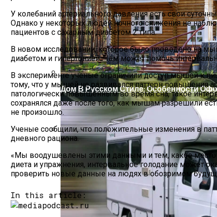
У колебаний артериального давления есть свои суточн
Однако у некоторых людей ночного снижения не наблюд
пациентов с сахарным диабетом 2 типа.
В новом исследовании, которое было проведено на мы
диабетом и гипертонией. Чем может помочь интерваль
В эксперименте ученые ограничили доступ мышей к пи
тому, что у мышей не развивался паттерн повышения а
Дом В Русском Стиле: Особенности Оф
патологически повышенным во время сна, такое интерв
сохранялся даже после того, как мышам разрешили ест
не произошло.
Ученые сообщили, что положительные изменения в патт
дневного рациона.
Растения-Вампиры: 15 Популярных Дом
«Мы воодушевлены этими данными и тем, какое место о
диета и упражнения, интервальное голодание может ок
проверить новые данные на людях в обозримом будущ
In this article: