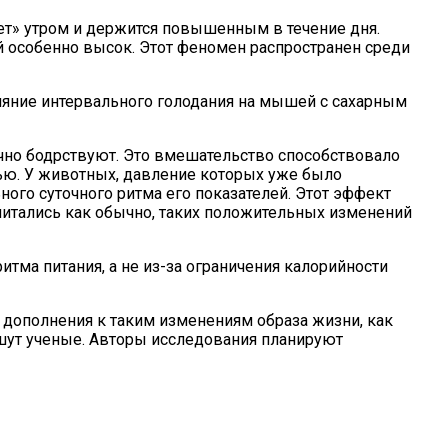
ет» утром и держится повышенным в течение дня.
й особенно высок. Этот феномен распространен среди
ияние интервального голодания на мышей с сахарным
чно бодрствуют. Это вмешательство способствовало
чью. У животных, давление которых уже было
ого суточного ритма его показателей. Этот эффект
питались как обычно, таких положительных изменений
тма питания, а не из-за ограничения калорийности
 Днем
 дополнения к таким изменениям образа жизни, как
ишут ученые. Авторы исследования планируют