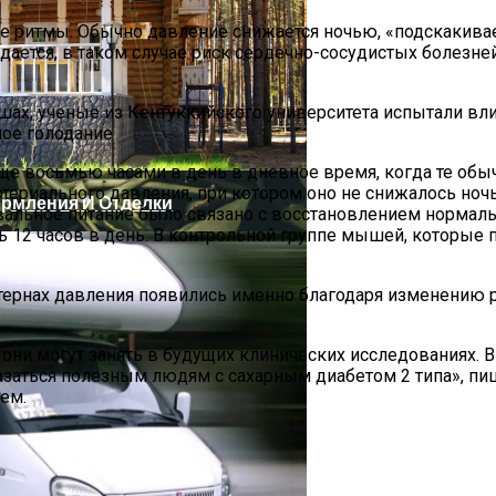
ые ритмы. Обычно давление снижается ночью, «подскакива
ается, в таком случае риск сердечно-сосудистых болезне
шах, ученые из Кентуккийского университета испытали вл
ное голодание
ще восьмью часами в день в дневное время, когда те обы
ртериального давления, при котором оно не снижалось но
ормления И Отделки
альное питание было связано с восстановлением нормальн
ь 12 часов в день. В контрольной группе мышей, которые 
ернах давления появились именно благодаря изменению ри
ашних Цветов, Которые Крадут Ваше Здоровье День За
ни могут занять в будущих клинических исследованиях. В
азаться полезным людям с сахарным диабетом 2 типа», п
ем.