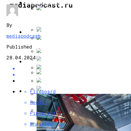
ИНТЕРЕСНОЕ И ПОЗНАВАТЕЛЬНОЕ
mediapodcast.ru
В «Барселоне» Завелся Крот
By
НАУКА И ТЕХНОЛОГИИ
mediapodcast
Применение И Разновидности Деревянн
Published
Как Маск Использует Забытые Разработ
28.04.2024
ЗДОРОВЬЕ И КРАСОТА
Netflix Продлил Сериал Берлин На Втор
В Космосе Нашли Остатки Уничтоженны
Как Поддержать Иммунитет Во Время П
Усик Проиграет Фьюри И Завершит Кар
АРХИТЕКТУРА И ДИЗАЙН
Flipboard
Когда Коридор Затмений В 2024 Году: Ч
Гимнастика Доктора Шишонина Против
Reddit
Свитолина Вышла В 1/8 Финала Престиж
Ученые Раскрыли Тайну Появления Кар
Pinterest
Магнитные Бури: Прогноз На Неделю С 25
Whatsapp