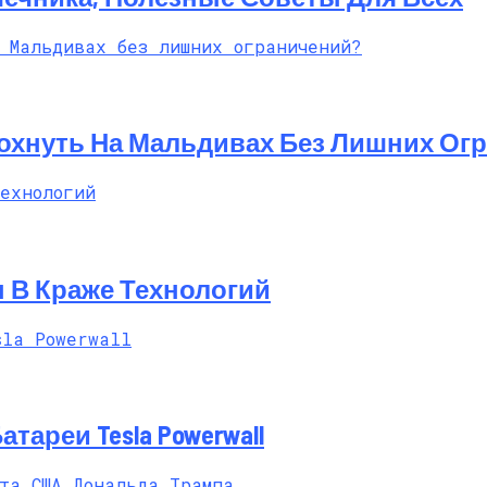
 И Другие Особенности Этого Направления
дохнуть На Мальдивах Без Лишних Ог
 В Краже Технологий
ареи Tesla Powerwall