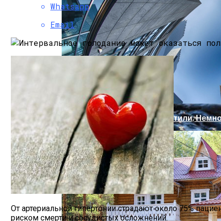
Магнитная Буря 25 Марта, Какой Силы, 
Whatsapp
Email
Архитектура: Популярные Стили, Немн
Артезианская, Минеральная, Родниковая
От артериальной гипертонии страдают около 75% пацие
риском смерти и сосудистых осложнений.