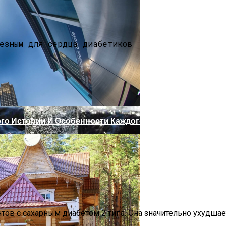
Что Советуют Эксперты
ого Истории И Особенности Каждого Направления
, Талая: В Чем Разница И Какую Воду Лучше Выбрать Д
нтов с сахарным диабетом 2 типа. Она значительно ухудш