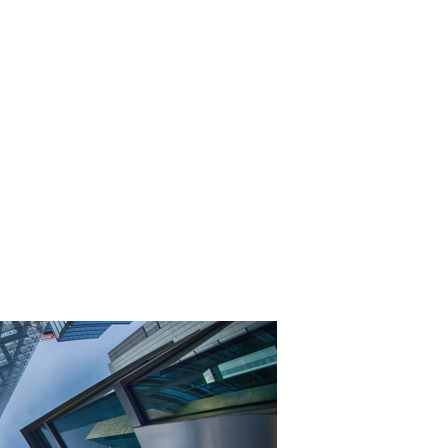
ой Вагонки
ки СССР В Своих Космических Проектах
ой Сезон
х Планет
ика Вирусных Инфекций: Советы Экспертов
ьеру — Экс-Чемпион Мира
то Привнесет В Вашу Жизнь Это Магическое Время?
 Высокого Давления
ного Турнира В Дубае
ельской Березы: Гены Ценного Сорта
 По 31 Марта 2024 Года