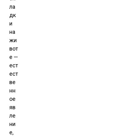
ла
дк
и
на
жи
вот
е —
ест
ест
ве
нн
ое
яв
ле
ни
е,