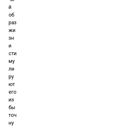
й
об
раз
жи
зн
и
сти
му
ли
ру
ют
его
из
бы
точ
ну