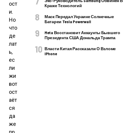
Экс-Руководитель Samsung Обвинен В
ост
Краже Технологий
и.
Маск Передал Украине Солнечные
Но
Батареи Tesla Powerwall
что
Meta Восстановит Аккаунты Бывшего
де
Президента США Дональда Трампа
лат
Власти Китая Рассказали О Взломе
ь,
IPhone
ес
ли
жи
вот
ост
аёт
ся
да
же
пр