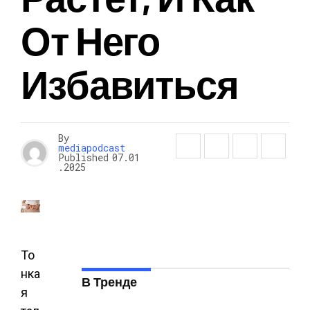
От Него
Избавиться
By
mediapodcast
Published
07.01
.2025
То
нка
В Тренде
я