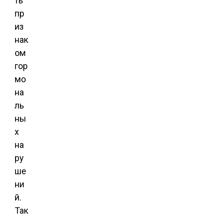
ть
пр
из
нак
ом
гор
мо
на
ль
ны
х
на
ру
ше
ни
й.
Так