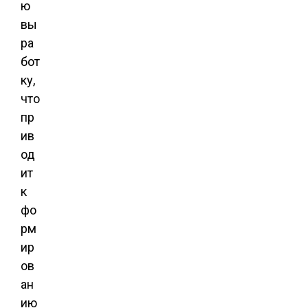
ю
вы
ра
бот
ку,
что
пр
ив
од
ит
к
фо
рм
ир
ов
ан
ию