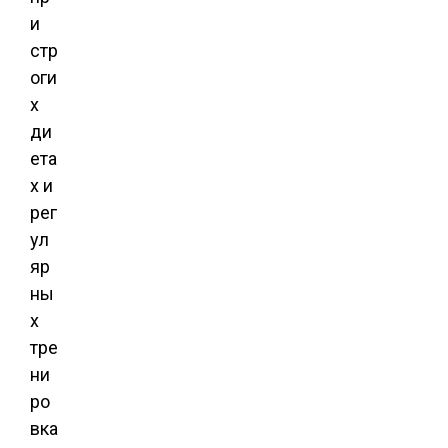
и
стр
оги
х
ди
ета
х и
рег
ул
яр
ны
х
тре
ни
ро
вка