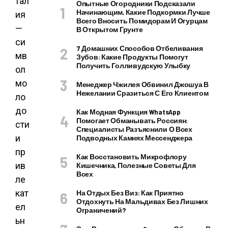
тал
Опытные Огородники Подсказали
Начинающим, Какие Подкормки Лучше
ия
Всего Вносить Помидорам И Огурцам
—
В Открытом Грунте
си
7 Домашних Способов Отбеливания
мв
Зубов: Какие Продукты Помогут
Получить Голливудскую Улыбку
ол
мо
Менеджер Чжилея Обвинил Джошуа В
Нежелании Сразиться С Его Клиентом
ло
до
Как Модная Функция WhatsApp
Помогает Обманывать Россиян:
сти
Специалисты Разъяснили О Всех
и
Подводных Камнях Мессенджера
пр
Как Восстановить Микрофлору
ив
Кишечника, Полезные Советы Для
Всех
ле
кат
На Отдых Без Виз: Как Приятно
Отдохнуть На Мальдивах Без Лишних
ел
Ограничений?
ьн