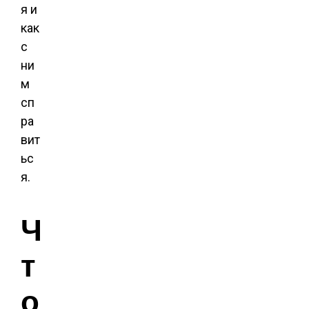
я и
как
с
ни
м
сп
ра
вит
ьс
я.
Ч
т
о