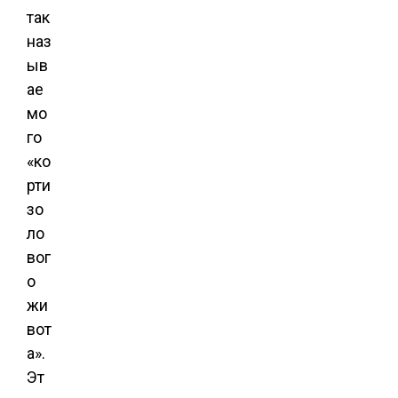
так
наз
ыв
ае
мо
го
«ко
рти
зо
ло
вог
о
жи
вот
а».
Эт