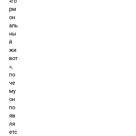
«го
рм
он
аль
ны
й
жи
вот
»,
по
че
му
он
по
яв
ля
етс