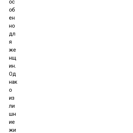
ос
об
ен
но
дл
я
же
нщ
ин.
Од
нак
о
из
ли
шн
ие
жи