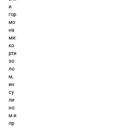
и
гор
мо
на
ми:
ко
рти
зо
ло
м,
ин
су
ли
но
м и
пр