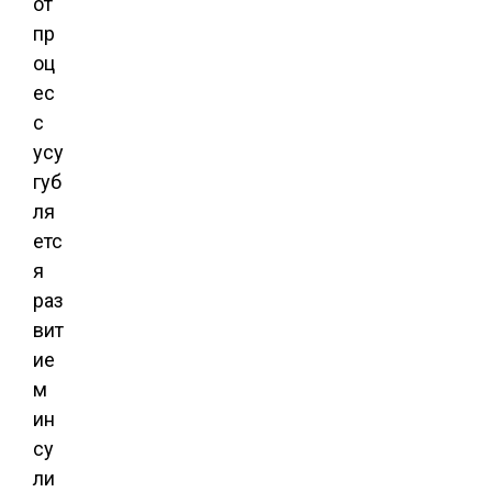
от
пр
оц
ес
с
усу
губ
ля
етс
я
раз
вит
ие
м
ин
су
ли