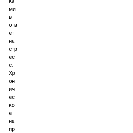
ка
ми
в
отв
ет
на
стр
ес
с.
Хр
он
ич
ес
ко
е
на
пр