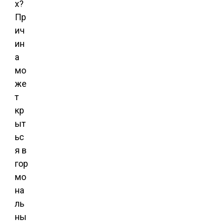
х?
Пр
ич
ин
а
мо
же
т
кр
ыт
ьс
я в
гор
мо
на
ль
ны