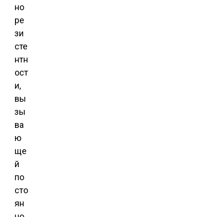
но
ре
зи
сте
нтн
ост
и,
вы
зы
ва
ю
ще
й
по
сто
ян
но