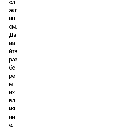
ол
акт
ин
ом.
Да
ва
йте
раз
бе
рё
м
их
вл
ия
ни
е.