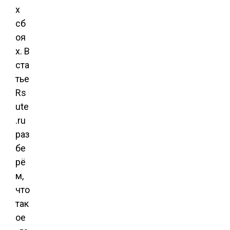
х
сб
оя
х. В
ста
тье
Rs
ute
.ru
раз
бе
рё
м,
что
так
ое