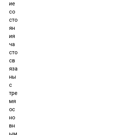
ие
со
сто
ян
ия
ча
сто
св
яза
ны
с
тре
мя
ос
но
вн
ым