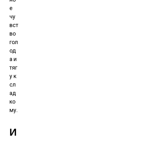
е
чу
вст
во
гол
од
а и
тяг
у к
сл
ад
ко
му.
И