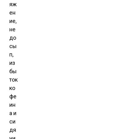
яж
ен
ие,
не
до
сы
п,
из
бы
ток
ко
фе
ин
а и
си
дя
чи