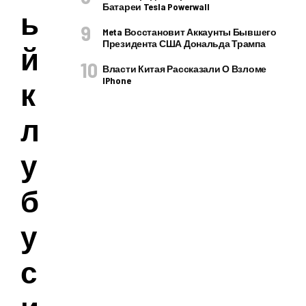
Батареи Tesla Powerwall
ы
Meta Восстановит Аккаунты Бывшего
Президента США Дональда Трампа
й
Власти Китая Рассказали О Взломе
IPhone
к
л
у
б
у
с