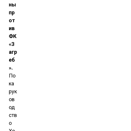
ны
пр
от
ив
ФК
«З
агр
еб
».
По
ка
рук
ов
од
ств
о
Хо