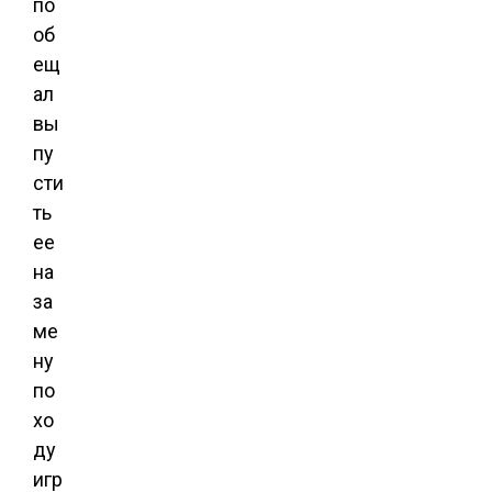
по
об
ещ
ал
вы
пу
сти
ть
ее
на
за
ме
ну
по
хо
ду
игр