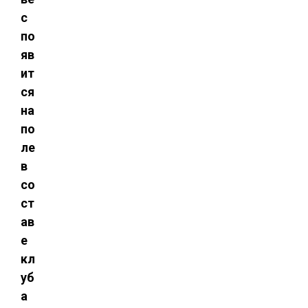
с
по
яв
ит
ся
на
по
ле
в
со
ст
ав
е
кл
уб
а