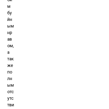
м
бу
йн
ым
нр
ав
ом,
а
так
же
по
лн
ым
отс
утс
тви