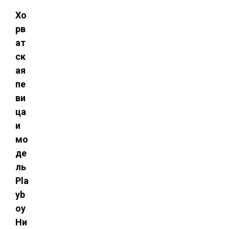
Хо
рв
ат
ск
ая
пе
ви
ца
и
мо
де
ль
Pla
yb
oy
Ни