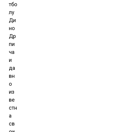
тбо
лу
Ди
но
Др
пи
ча
и
да
вн
о
из
ве
стн
а
св
ои