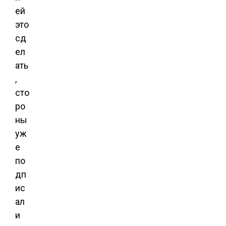
ей
это
сд
ел
ать
,
сто
ро
ны
уж
е
по
дп
ис
ал
и