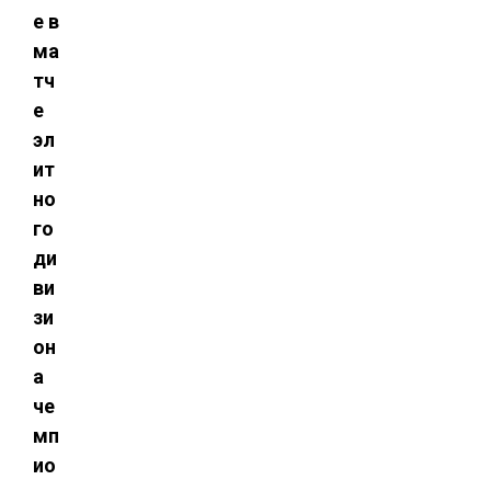
е в
ма
тч
е
эл
ит
но
го
ди
ви
зи
он
а
че
мп
ио