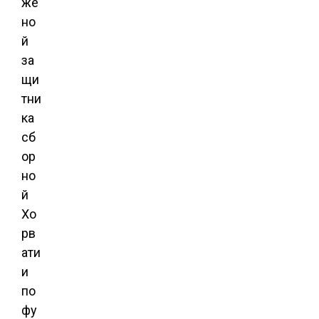
же
но
й
за
щи
тни
ка
сб
ор
но
й
Хо
рв
ати
и
по
фу