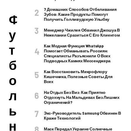
7 Домашних Способов Отбеливания
Ф
Зубов: Какие Продукты Помогут
Получить Голливудскую Улыбку
у
Менеджер Чжилея Обвинил Джошуа В
Нежелании Сразиться С Его Клиентом
т
Как Модная Функция WhatsApp
Помогает Обманывать Россиян:
Специалисты Разъяснили О Всех
б
Подводных Камнях Мессенджера
Как Восстановить Микрофлору
о
Кишечника, Полезные Советы Для
Всех
л
На Отдых Без Виз: Как Приятно
Отдохнуть На Мальдивах Без Лишних
Ограничений?
ь
Экс-Руководитель Samsung Обвинен В
Краже Технологий
н
Маск Передал Украине Солнечные