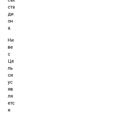
ста
ди
он
а.
Ни
ве
с
Це
ль
си
ус
яв
ля
етс
я