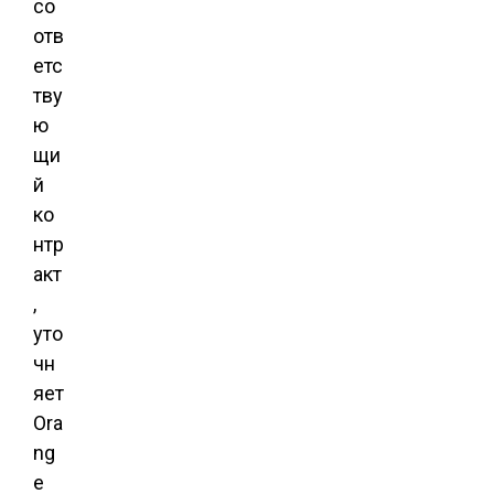
со
отв
етс
тву
ю
щи
й
ко
нтр
акт
,
уто
чн
яет
Ora
ng
e