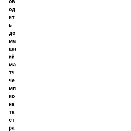
ов
од
ит
ь
до
ма
шн
ий
ма
тч
че
мп
ио
на
та
ст
ра