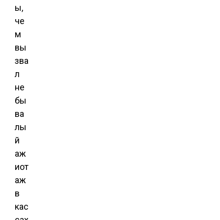
ы,
че
м
вы
зва
л
не
бы
ва
лы
й
аж
иот
аж
в
кас
сах