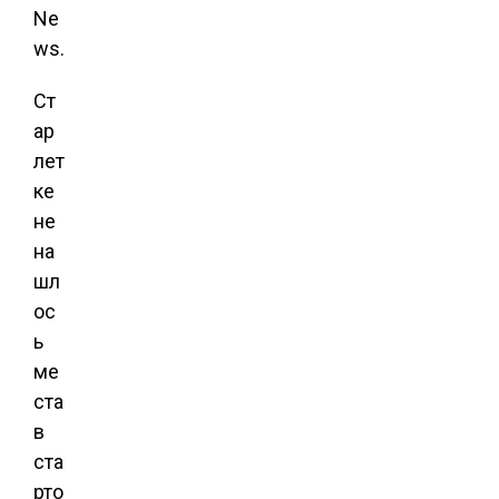
Ne
ws.
Ст
ар
лет
ке
не
на
шл
ос
ь
ме
ста
в
ста
рто