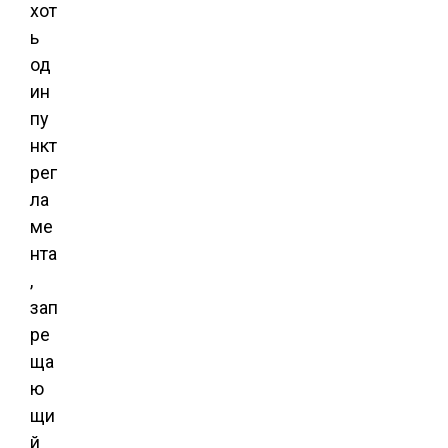
хот
ь
од
ин
пу
нкт
рег
ла
ме
нта
,
зап
ре
ща
ю
щи
й