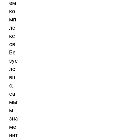
ем
ко
мп
ле
кс
ов.
Бе
зус
ло
вн
о,
са
мы
м
зна
ме
нит