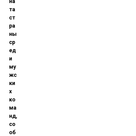
на
та
ст
ра
ны
ср
ед
и
му
жс
ки
х
ко
ма
нд,
со
об