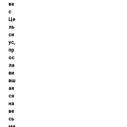
ве
с
Це
ль
си
ус,
пр
ос
ла
ви
вш
ая
ся
на
ве
сь
ми