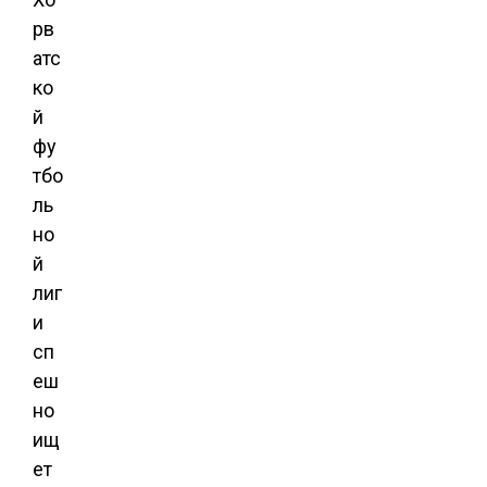
рв
атс
ко
й
фу
тбо
ль
но
й
лиг
и
сп
еш
но
ищ
ет