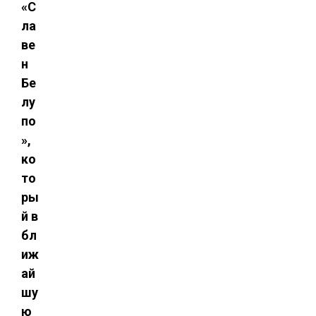
«С
ла
ве
н
Бе
лу
по
»,
ко
то
ры
й в
бл
иж
ай
шу
ю