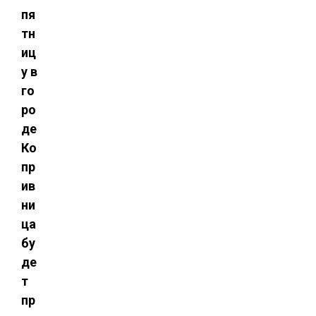
пя
тн
иц
у в
го
ро
де
Ко
пр
ив
ни
ца
бу
де
т
пр