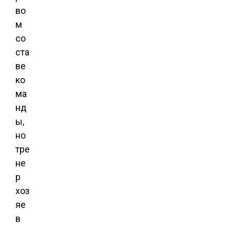
во
м
со
ста
ве
ко
ма
нд
ы,
но
тре
не
р
хоз
яе
в