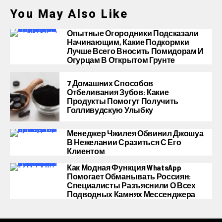
You May Also Like
Опытные Огородники Подсказали
Начинающим, Какие Подкормки
Лучше Всего Вносить Помидорам И
Огурцам В Открытом Грунте
7 Домашних Способов
Отбеливания Зубов: Какие
Продукты Помогут Получить
Голливудскую Улыбку
Менеджер Чжилея Обвинил Джошуа
В Нежелании Сразиться С Его
Клиентом
Как Модная Функция WhatsApp
Помогает Обманывать Россиян:
Специалисты Разъяснили О Всех
Подводных Камнях Мессенджера