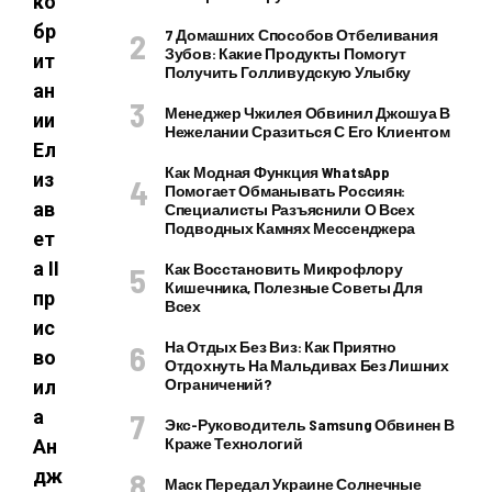
ко
бр
7 Домашних Способов Отбеливания
Зубов: Какие Продукты Помогут
ит
Получить Голливудскую Улыбку
ан
Менеджер Чжилея Обвинил Джошуа В
ии
Нежелании Сразиться С Его Клиентом
Ел
Как Модная Функция WhatsApp
из
Помогает Обманывать Россиян:
ав
Специалисты Разъяснили О Всех
Подводных Камнях Мессенджера
ет
а II
Как Восстановить Микрофлору
Кишечника, Полезные Советы Для
пр
Всех
ис
На Отдых Без Виз: Как Приятно
во
Отдохнуть На Мальдивах Без Лишних
Ограничений?
ил
а
Экс-Руководитель Samsung Обвинен В
Краже Технологий
Ан
дж
Маск Передал Украине Солнечные