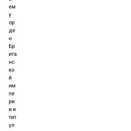
ем
у
ор
де
н
Бр
ита
нс
ко
й
им
пе
ри
и и
тит
ул