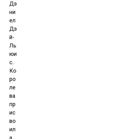
Дэ
ни
ел
Дэ
й-
Ль
юи
с.
Ко
ро
ле
ва
пр
ис
во
ил
а