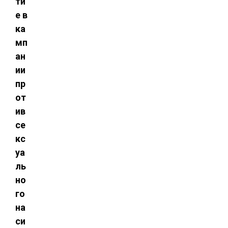
ти
е в
ка
мп
ан
ии
пр
от
ив
се
кс
уа
ль
но
го
на
си