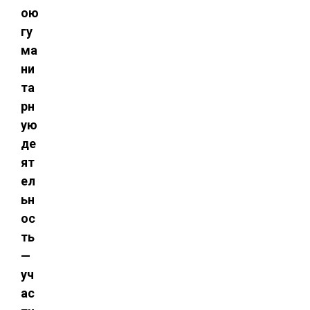
ою
гу
ма
ни
та
рн
ую
де
ят
ел
ьн
ос
ть
—
уч
ас