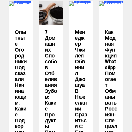
Опы
7
Мен
Как
Тны
Дом
Едж
Мод
Е
Ашн
Ер
Ная
Ого
Их
Чжи
Фун
Род
Спо
Лея
Кция
Ники
Собо
Обв
What
Под
В
Ини
SApp
Сказ
Отб
Л
Пом
Али
Елив
Джо
Огае
Нач
Ания
Шуа
Т
Ина
Зубо
В
Обм
Ющи
В:
Неж
Аны
М,
Каки
Елан
Вать
Каки
Е
Ии
Росс
Е
Про
Сраз
Иян:
Под
Дукт
Итьс
Спе
Кор
Ы
Я С
Циал