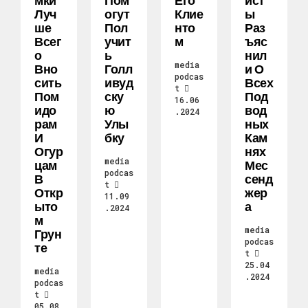
Мки
Пом
Его
Ист
Луч
Огут
Клие
Ы
Ше
Пол
Нто
Раз
Всег
Учит
М
Ъяс
О
Ь
Нил
media
Вно
Голл
И О
podcas
Сить
Ивуд
Всех
t
Пом
Ску
Под
16.06
Идо
Ю
Вод
.2024
Рам
Улы
Ных
И
Бку
Кам
Огур
Нях
media
Цам
Мес
podcas
В
Сенд
t
Откр
Жер
11.09
Ыто
А
.2024
М
media
Грун
podcas
Те
t
25.04
media
.2024
podcas
t
05.08