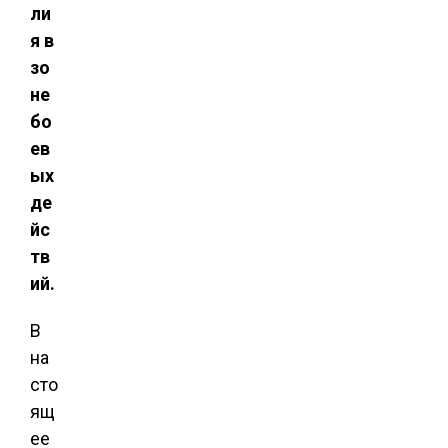
ли
я в
зо
не
бо
ев
ых
де
йс
тв
ий.
В
на
сто
ящ
ее