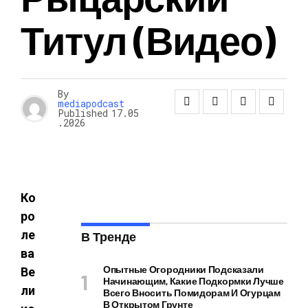
Титул (видео)
By
mediapodcast
Published
17.05
.2026
Ко
ро
ле
В Тренде
ва
Опытные Огородники Подсказали
Ве
Начинающим, Какие Подкормки Лучше
ли
Всего Вносить Помидорам И Огурцам
В Открытом Грунте