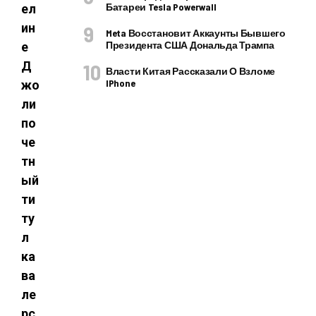
Батареи Tesla Powerwall
ел
ин
Meta Восстановит Аккаунты Бывшего
Президента США Дональда Трампа
е
Д
Власти Китая Рассказали О Взломе
IPhone
жо
ли
по
че
тн
ый
ти
ту
л
ка
ва
ле
рс