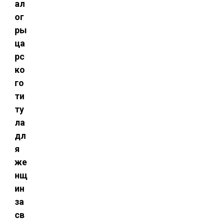
ал
ог
ры
ца
рс
ко
го
ти
ту
ла
дл
я
же
нщ
ин
за
св