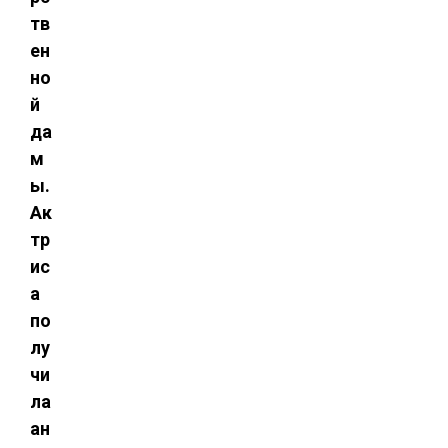
тв
ен
но
й
да
м
ы.
Ак
тр
ис
а
по
лу
чи
ла
ан