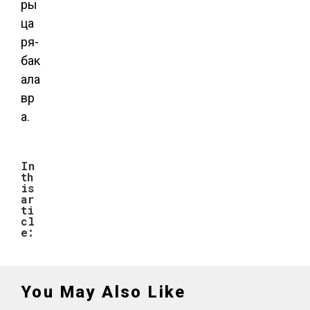
ры
ца
ря-
бак
ала
вр
а.
In
th
is
ar
ti
cl
e:
You May Also Like