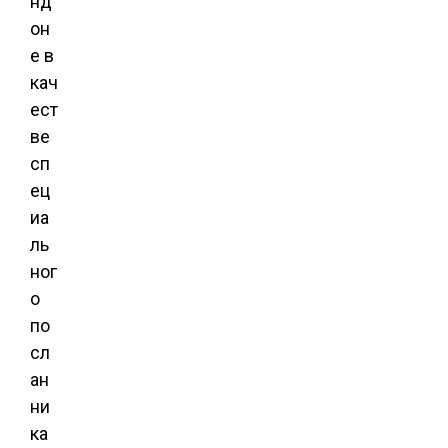
нд
он
е в
кач
ест
ве
сп
ец
иа
ль
ног
о
по
сл
ан
ни
ка