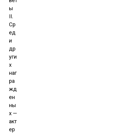
вет
ы
II.
Ср
ед
и
др
уги
х
наг
ра
жд
ен
ны
х —
акт
ер