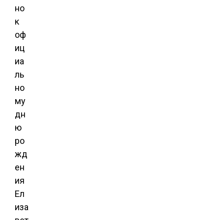
но
к
оф
иц
иа
ль
но
му
дн
ю
ро
жд
ен
ия
Ел
иза