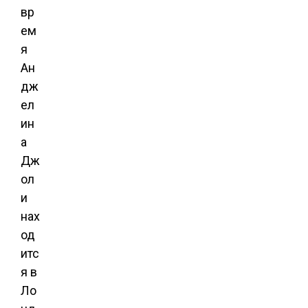
вр
ем
я
Ан
дж
ел
ин
а
Дж
ол
и
нах
од
итс
я в
Ло