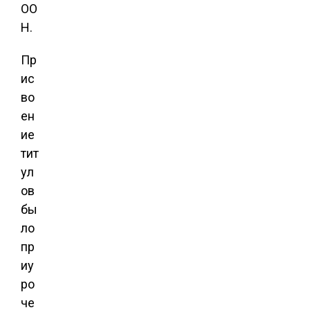
ОО
Н.
Пр
ис
во
ен
ие
тит
ул
ов
бы
ло
пр
иу
ро
че