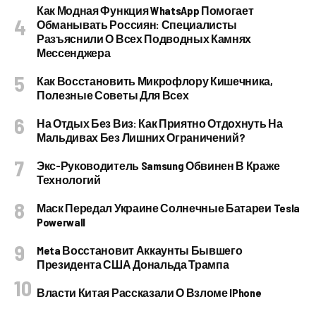
Как Модная Функция WhatsApp Помогает
Обманывать Россиян: Специалисты
Разъяснили О Всех Подводных Камнях
Мессенджера
Как Восстановить Микрофлору Кишечника,
Полезные Советы Для Всех
На Отдых Без Виз: Как Приятно Отдохнуть На
Мальдивах Без Лишних Ограничений?
Экс-Руководитель Samsung Обвинен В Краже
Технологий
Маск Передал Украине Солнечные Батареи Tesla
Powerwall
Meta Восстановит Аккаунты Бывшего
Президента США Дональда Трампа
Власти Китая Рассказали О Взломе IPhone