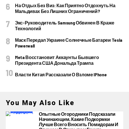
На Отдых Без Виз: Как Приятно Отдохнуть На
Мальдивах Без Лишних Ограничений?
Экс-Руководитель Samsung Обвинен В Краже
Технологий
Маск Передал Украине Солнечные Батареи Tesla
Powerwall
Meta Восстановит Аккаунты Бывшего
Президента США Дональда Трампа
Власти Китая Рассказали О Взломе IPhone
You May Also Like
Опытные Огородники Подсказали
Начинающим, Какие Подкормки
Лучше Всего Вносить Помидорам И