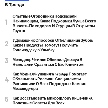
В Тренде
Опытные Огородники Подсказали
Начинающим, Какие Подкормки Лучше Всего
Вносить Помидорам И Огурцам В Открытом
Грунте
7 Домашних Способов Отбеливания Зубов:
Какие Продукты Помогут Получить
Голливудскую Улыбку
Менеджер Чжилея Обвинил Джошуа В
Нежелании Сразиться С Его Клиентом
Как Модная Функция WhatsApp Помогает
Обманывать Россиян: Специалисты
Разъяснили О Всех Подводных Камнях
Мессенджера
Как Восстановить Микрофлору Кишечника,
Полезные Советы Для Всех