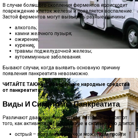
В случае большого скопления ферментов происходит
повреждение клеток железы и появляется воспаление.
Растения-Вампиры: 15 Популярных
Застой ферментов могут вызывать разные причины:
Домашних Цветов, Которые Крадут
Ваше Здоровье День За Днем
алкоголь;
камни желчного пузыря;
ожирение;
курение;
травмы поджелудочной железы;
аутоиммунные заболевания.
Дом На Колесах Своими Руками Из
Фургона ГАЗель: Пошаговый Гайд С
Бывают случаи, когда выявить основную причину
Фото
появления панкреатита невозможно.
ЧИТАЙТЕ ТАКЖЕ: Проверенные народные средства
от панкреатита
Виды И Симптомы Панкреатита
Различают два вида панкреатита, которые зависят от
того, как активно идет воспаление и сколько оно длится:
острый – появляется резко и может сам пройти