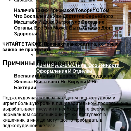
Наличие Таких Признаков Говорит О Том,
Что Воспаление Уже Достигло Серьезного
Артезианская, Минеральная,
Масштаба И Даже Затронуло Соседние
Родниковая, Талая: В Чем Разница И
Органы. Все Это Может Быть Опасно Для
Какую Воду Лучше Выбрать Для Питья
Здоровья.
ЧИТАЙТЕ ТАКЖЕ:
Признаки панкреатита, которые
важно не пропустить
Причины Панкреатита
Дом В Русском Стиле: Особенности
Оформления И Отделки
Воспалительный Процесс Поджелудочной
Железы Вызывают Не Вирусы И Не
Бактерии.
Поджелудочная железа находится под желудком и
играет большую роль в пищеварительном процессе: она
вырабатывает инсулин и необходимые ферменты. При
нормальном состоянии они тут же поступают в
кишечник, а иногда могут долго пребывать в
поджелудочной железе.