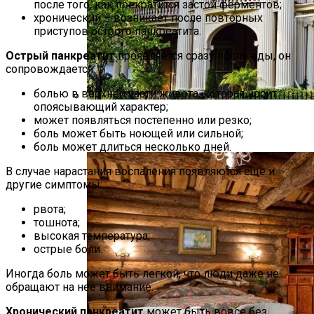
после того, как прекратится застой ферментов;
хронический – возникает после повторных
приступов острого панкреатита.
Острый панкреатит
проявляется сразу после еды, он
сопровождается:
болью в верхней части живота, которая носит
опоясывающий характер;
Дом В Викторианском Стиле: История,
может появляться постепенно или резко;
боль может быть ноющей или сильной;
Особенности И Типы Сооружений
боль может длиться несколько дней.
В случае нарастания воспаления появляются еще и
другие симптомы:
рвота;
тошнота;
высокая температура;
острые боли.
Иногда боль может быть легкой, что люди даже не
обращают на нее внимание.
Хронический панкреатит
может быть вовсе без