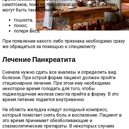
симптомов, пока не появятся осложнения. При этом
могут быть такие симптомы:
тошнота;
понос;
потеря веса.
Русский Стиль: Архитектура, Интерьер
При появлении какого-либо признака необходимо сразу
И Другие Особенности Этого
же обращаться за помощью к специалисту.
Направления
Лечение Панкреатита
Сначала нужно сдать все анализы и определить вид
болезни. При острой форме пациент должен пройти
стационарное лечение. При этом ему необходимо
некоторое время голодать для того, чтобы
поджелудочная железа смогла прийти в форму. В это
время питание подается внутривенно.
На область желудка кладут холодный компресс,
который помогает снять боль и воспаление. Пациент в
это время принимает обезболивающие и
спазмолитические препараты. В некоторых случаях