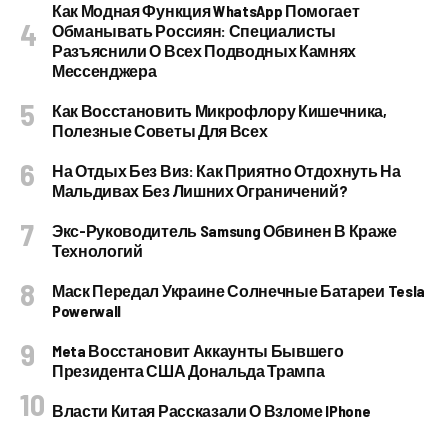
Как Модная Функция WhatsApp Помогает
Обманывать Россиян: Специалисты
Разъяснили О Всех Подводных Камнях
Мессенджера
Как Восстановить Микрофлору Кишечника,
Полезные Советы Для Всех
На Отдых Без Виз: Как Приятно Отдохнуть На
Мальдивах Без Лишних Ограничений?
Экс-Руководитель Samsung Обвинен В Краже
Технологий
Маск Передал Украине Солнечные Батареи Tesla
Powerwall
Meta Восстановит Аккаунты Бывшего
Президента США Дональда Трампа
Власти Китая Рассказали О Взломе IPhone