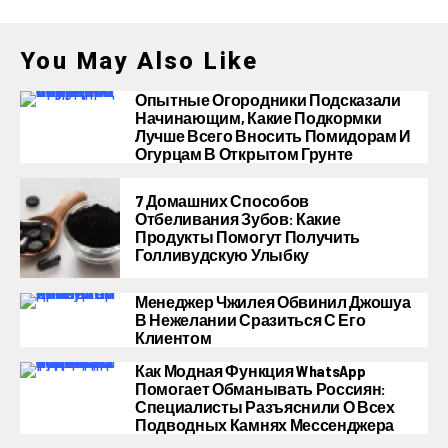
You May Also Like
Опытные Огородники Подсказали
Начинающим, Какие Подкормки
Лучше Всего Вносить Помидорам И
Огурцам В Открытом Грунте
7 Домашних Способов
Отбеливания Зубов: Какие
Продукты Помогут Получить
Голливудскую Улыбку
Менеджер Чжилея Обвинил Джошуа
В Нежелании Сразиться С Его
Клиентом
Как Модная Функция WhatsApp
Помогает Обманывать Россиян:
Специалисты Разъяснили О Всех
Подводных Камнях Мессенджера