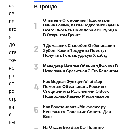
нь
В Тренде
яв
Опытные Огородники Подсказали
ля
Начинающим, Какие Подкормки Лучше
етс
Всего Вносить Помидорам И Огурцам
В Открытом Грунте
я
до
7 Домашних Способов Отбеливания
Зубов: Какие Продукты Помогут
ста
Получить Голливудскую Улыбку
точ
Менеджер Чжилея Обвинил Джошуа В
но
Нежелании Сразиться С Его Клиентом
ра
Как Модная Функция WhatsApp
сп
Помогает Обманывать Россиян:
ро
Специалисты Разъяснили О Всех
Подводных Камнях Мессенджера
стр
ан
Как Восстановить Микрофлору
Кишечника, Полезные Советы Для
ен
Всех
ны
На Отдых Без Виз: Как Приятно