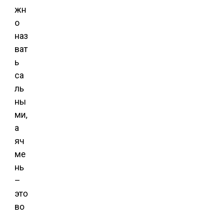
жн
о
наз
ват
ь
са
ль
ны
ми,
а
яч
ме
нь
–
это
во