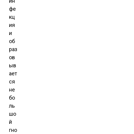
ин
фе
кц
ия
и
об
раз
ов
ыв
ает
ся
не
бо
ль
шо
й
гно