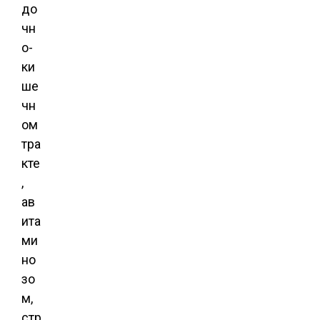
до
чн
о-
ки
ше
чн
ом
тра
кте
,
ав
ита
ми
но
зо
м,
стр