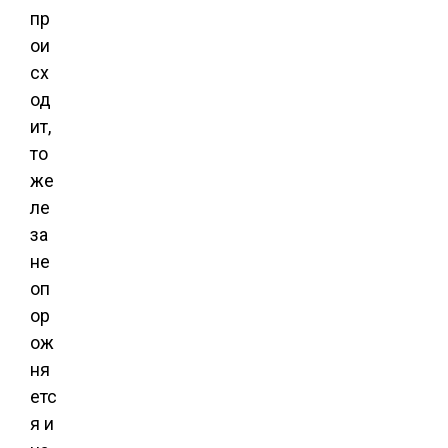
пр
ои
сх
од
ит,
то
же
ле
за
не
оп
ор
ож
ня
етс
я и