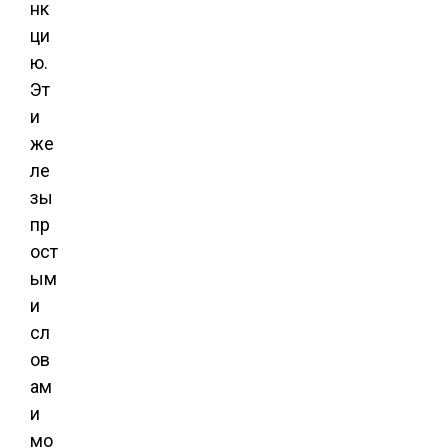
нк
ци
ю.
Эт
и
же
ле
зы
пр
ост
ым
и
сл
ов
ам
и
мо