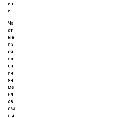
йн
ик.
Ча
ст
ые
пр
оя
вл
ен
ия
яч
ме
ня
св
яза
ны