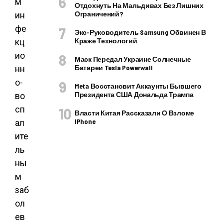
м
Отдохнуть На Мальдивах Без Лишних
Ограничений?
ин
фе
Экс-Руководитель Samsung Обвинен В
Краже Технологий
кц
ио
Маск Передал Украине Солнечные
Батареи Tesla Powerwall
нн
о-
Meta Восстановит Аккаунты Бывшего
Президента США Дональда Трампа
во
сп
Власти Китая Рассказали О Взломе
IPhone
ал
ите
ль
ны
м
заб
ол
ев