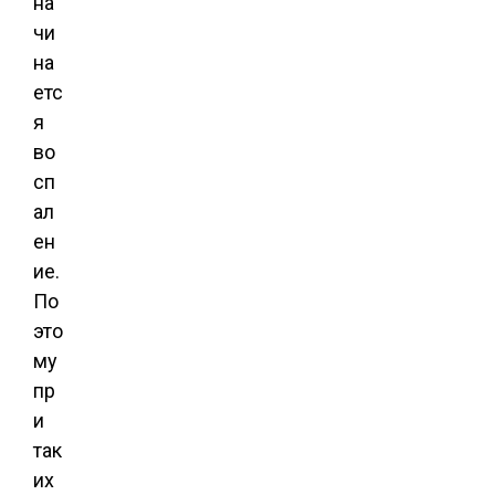
на
чи
на
етс
я
во
сп
ал
ен
ие.
По
это
му
пр
и
так
их