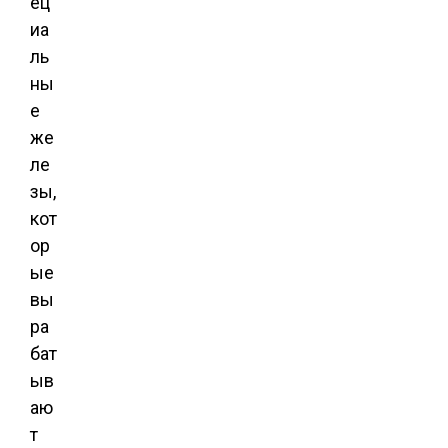
ец
иа
ль
ны
е
же
ле
зы,
кот
ор
ые
вы
ра
бат
ыв
аю
т