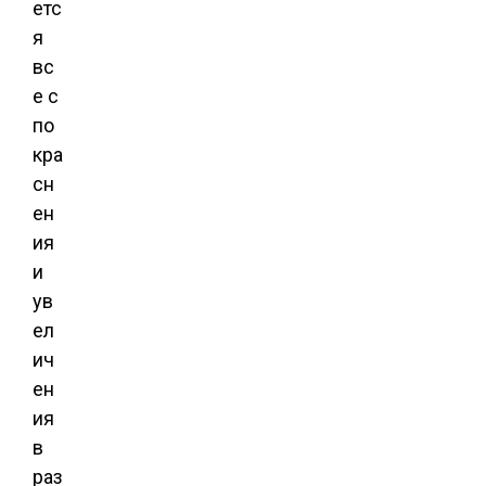
етс
я
вс
е с
по
кра
сн
ен
ия
и
ув
ел
ич
ен
ия
в
раз