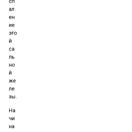
сп
ал
ен
ие
это
й
са
ль
но
й
же
ле
зы.
На
чи
на