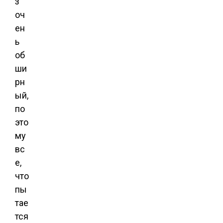
з
оч
ен
ь
об
ши
рн
ый,
по
это
му
вс
е,
что
пы
тае
тся