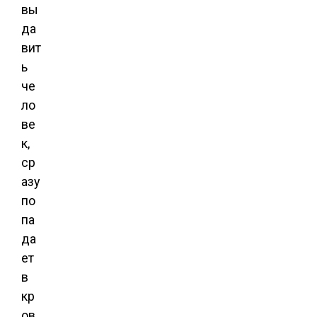
вы
да
вит
ь
че
ло
ве
к,
ср
азу
по
па
да
ет
в
кр
ов