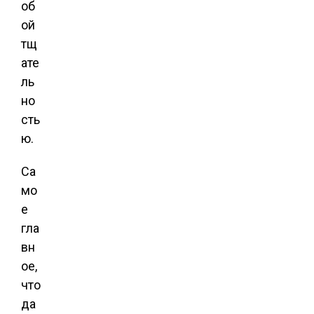
об
ой
тщ
ате
ль
но
сть
ю.
Са
мо
е
гла
вн
ое,
что
да