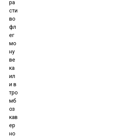
ра
сти
во
фл
ег
мо
ну
ве
ка
ил
и в
тро
мб
оз
кав
ер
но