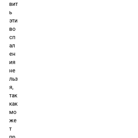
вит
ь
эти
во
сп
ал
ен
ия
не
льз
я,
так
как
мо
же
т
пр