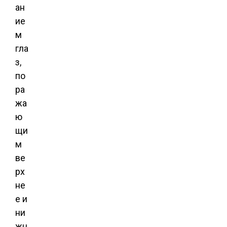
ан
ие
м
гла
з,
по
ра
жа
ю
щи
м
ве
рх
не
е и
ни
жн