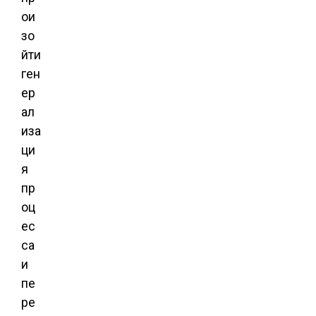
ои
зо
йти
ген
ер
ал
иза
ци
я
пр
оц
ес
са
и
пе
ре