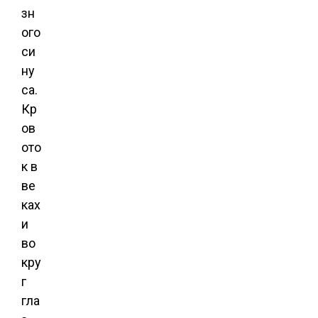
зн
ого
си
ну
са.
Кр
ов
ото
к в
ве
ках
и
во
кру
г
гла