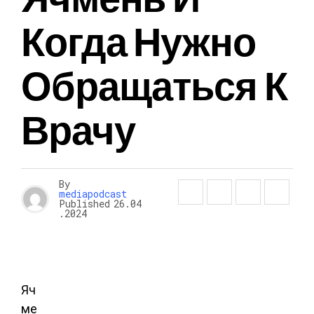
Когда Нужно
Обращаться К
Врачу
By
mediapodcast
Published
26.04
.2024
Яч
ме