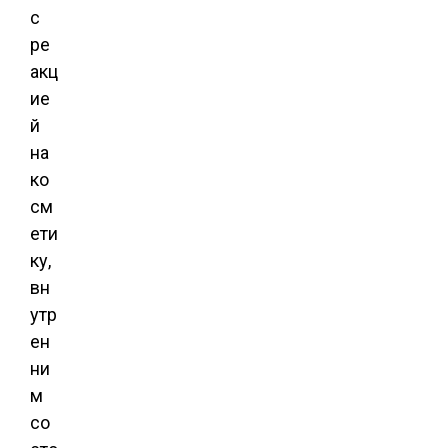
с
ре
акц
ие
й
на
ко
см
ети
ку,
вн
утр
ен
ни
м
со