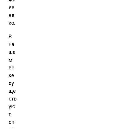
ее
ве
ко.
В
на
ше
м
ве
ке
су
ще
ств
ую
т
сп