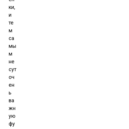
ки,
и
те
м
са
мы
м
не
сут
оч
ен
ь
ва
жн
ую
фу