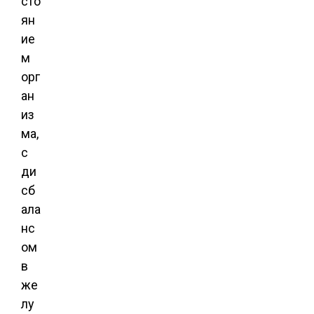
сто
ян
ие
м
орг
ан
из
ма,
с
ди
сб
ала
нс
ом
в
же
лу