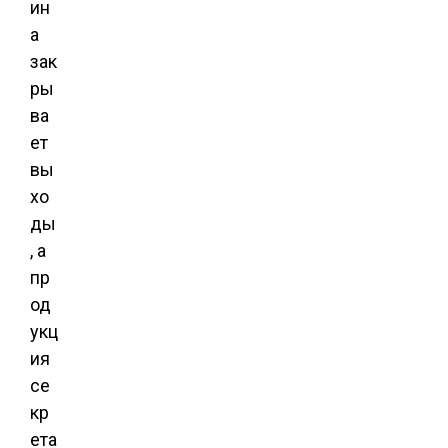
ин
а
зак
ры
ва
ет
вы
хо
ды
, а
пр
од
укц
ия
се
кр
ета