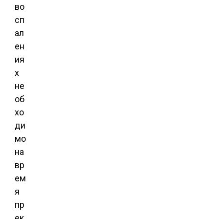
во
сп
ал
ен
ия
х
не
об
хо
ди
мо
на
вр
ем
я
пр
ек