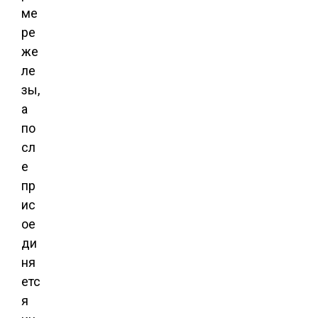
ме
ре
же
ле
зы,
а
по
сл
е
пр
ис
ое
ди
ня
етс
я