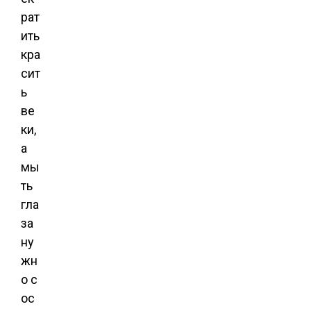
рат
ить
кра
сит
ь
ве
ки,
а
мы
ть
гла
за
ну
жн
о с
ос