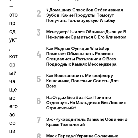
—
7 Домашних Способов Отбеливания
это
Зубов: Какие Продукты Помогут
Получить Голливудскую Улыбку
пр
од
Менеджер Чжилея Обвинил Джошуа В
Нежелании Сразиться С Его Клиентом
укт
,
Как Модная Функция WhatsApp
Помогает Обманывать Россиян:
кот
Специалисты Разъяснили О Всех
ор
Подводных Камнях Мессенджера
ый
Как Восстановить Микрофлору
ча
Кишечника, Полезные Советы Для
Всех
ще
вс
На Отдых Без Виз: Как Приятно
Отдохнуть На Мальдивах Без Лишних
его
Ограничений?
ас
Экс-Руководитель Samsung Обвинен В
со
Краже Технологий
ци
Маск Передал Украине Солнечные