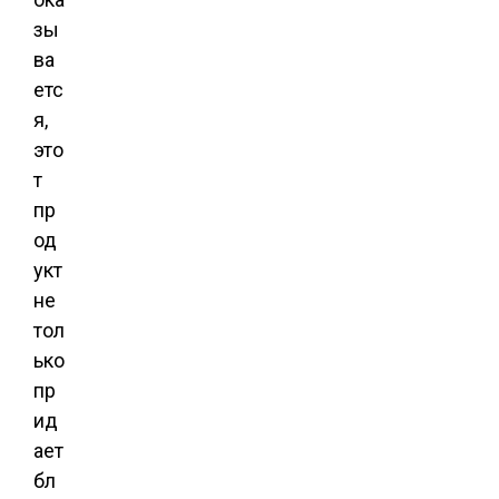
зы
ва
етс
я,
это
т
пр
од
укт
не
тол
ько
пр
ид
ает
бл