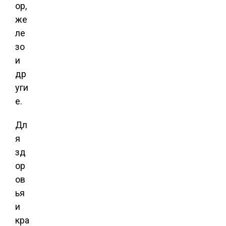
ор,
же
ле
зо
и
др
уги
е.
Дл
я
зд
ор
ов
ья
и
кра