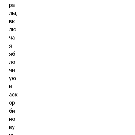
ра
лы,
вк
лю
ча
я
яб
ло
чн
ую
и
аск
ор
би
но
ву