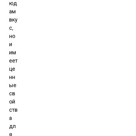
юд
ам
вку
с,
но
и
им
еет
це
нн
ые
св
ой
ств
а
дл
я