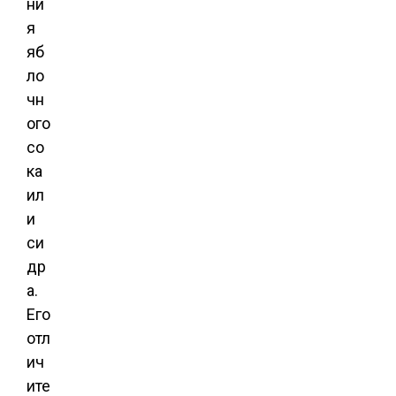
ни
я
яб
ло
чн
ого
со
ка
ил
и
си
др
а.
Его
отл
ич
ите