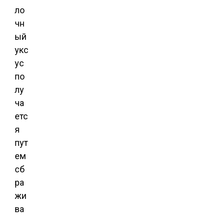
ло
чн
ый
укс
ус
по
лу
ча
етс
я
пут
ем
сб
ра
жи
ва