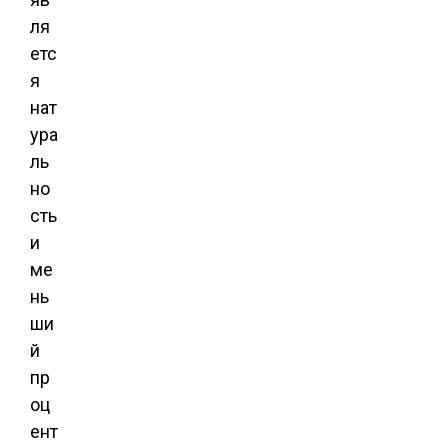
ля
етс
я
нат
ура
ль
но
сть
и
ме
нь
ши
й
пр
оц
ент