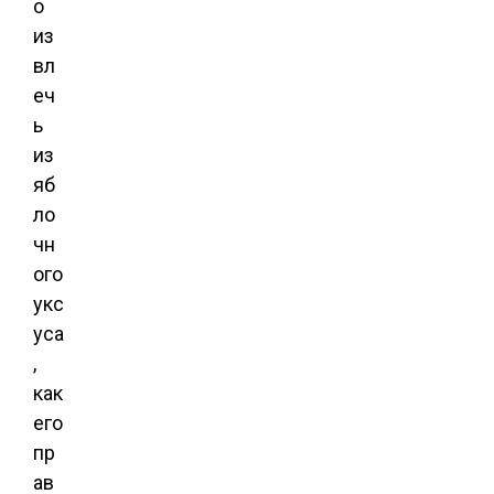
о
из
вл
еч
ь
из
яб
ло
чн
ого
укс
уса
,
как
его
пр
ав