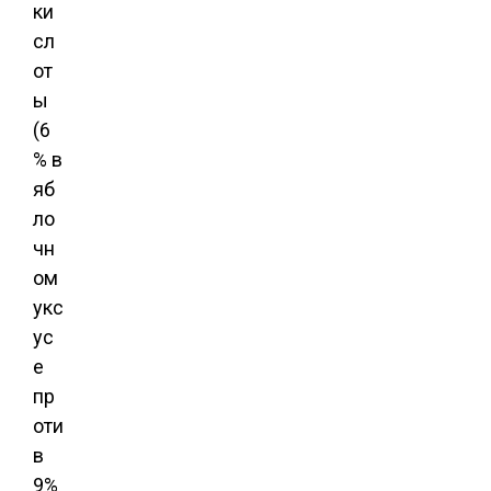
ки
сл
от
ы
(6
% в
яб
ло
чн
ом
укс
ус
е
пр
оти
в
9%