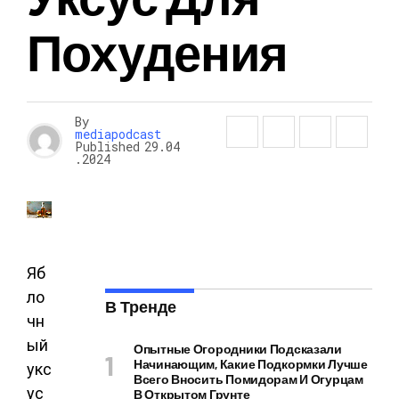
Похудения
By
mediapodcast
Published
29.04
.2024
Яб
ло
В Тренде
чн
ый
Опытные Огородники Подсказали
Начинающим, Какие Подкормки Лучше
укс
Всего Вносить Помидорам И Огурцам
ус
В Открытом Грунте