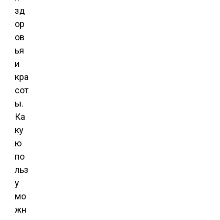
зд
ор
ов
ья
и
кра
сот
ы.
Ка
ку
ю
по
льз
у
мо
жн