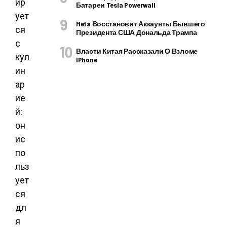
ир
Батареи Tesla Powerwall
ует
Meta Восстановит Аккаунты Бывшего
ся
Президента США Дональда Трампа
с
Власти Китая Рассказали О Взломе
кул
IPhone
ин
ар
ие
й:
он
ис
по
льз
ует
ся
дл
я