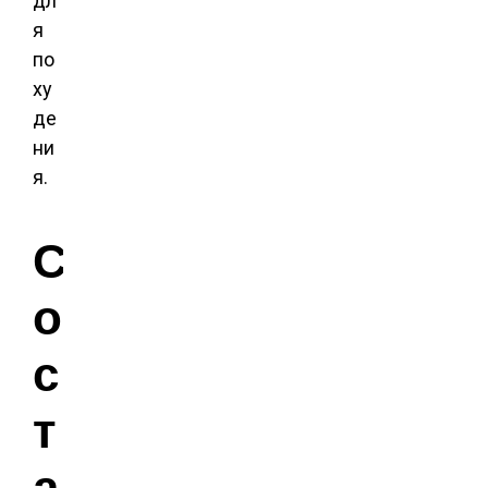
дл
я
по
ху
де
ни
я.
С
о
с
т
а