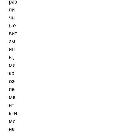
раз
ли
чн
ые
вит
ам
ин
ы,
ми
кр
оэ
ле
ме
нт
ы и
ми
не