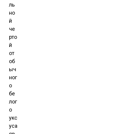
ль
но
й
че
рто
й
от
об
ыч
ног
о
бе
лог
о
укс
уса
яв