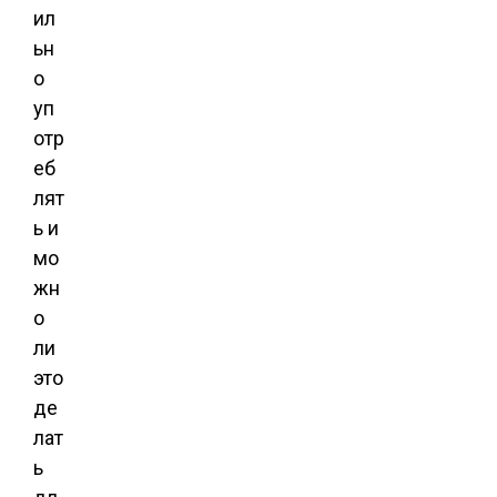
ил
ьн
о
уп
отр
еб
лят
ь и
мо
жн
о
ли
это
де
лат
ь