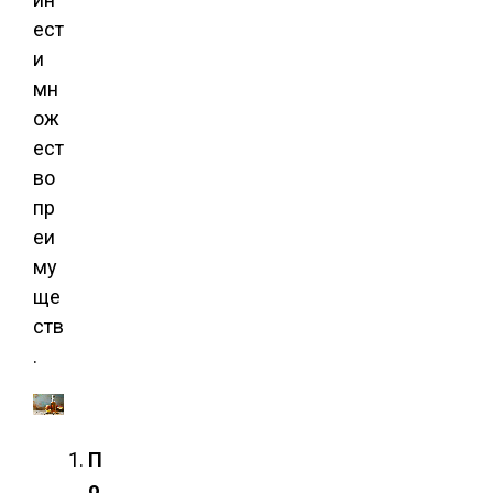
ест
и
мн
ож
ест
во
пр
еи
му
ще
ств
.
П
о