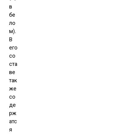
в
бе
ло
м).
В
его
со
ста
ве
так
же
со
де
рж
атс
я