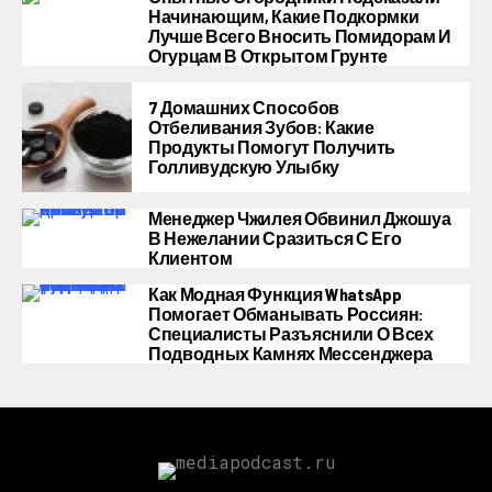
Начинающим, Какие Подкормки
Лучше Всего Вносить Помидорам И
Огурцам В Открытом Грунте
7 Домашних Способов
Отбеливания Зубов: Какие
Продукты Помогут Получить
Голливудскую Улыбку
Менеджер Чжилея Обвинил Джошуа
В Нежелании Сразиться С Его
Клиентом
Как Модная Функция WhatsApp
Помогает Обманывать Россиян:
Специалисты Разъяснили О Всех
Подводных Камнях Мессенджера