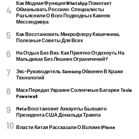
Как Модная Функция WhatsApp Помогает
Обманывать Россиян: Специалисты
Разъяснили О Всех Подводных Камнях
Мессенджера
Как Восстановить Микрофлору Кишечника,
Полезные Советы Для Всех
На Отдых Без Виз: Как Приятно Отдохнуть На
Мальдивах Без Лишних Ограничений?
Экс-Руководитель Samsung Обвинен В Краже
Технологий
Маск Передал Украине Солнечные Батареи Tesla
Powerwall
Meta Восстановит Аккаунты Бывшего
Президента США Дональда Трампа
Власти Китая Рассказали О Взломе IPhone