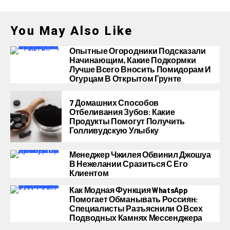
You May Also Like
Опытные Огородники Подсказали
Начинающим, Какие Подкормки
Лучше Всего Вносить Помидорам И
Огурцам В Открытом Грунте
7 Домашних Способов
Отбеливания Зубов: Какие
Продукты Помогут Получить
Голливудскую Улыбку
Менеджер Чжилея Обвинил Джошуа
В Нежелании Сразиться С Его
Клиентом
Как Модная Функция WhatsApp
Помогает Обманывать Россиян:
Специалисты Разъяснили О Всех
Подводных Камнях Мессенджера