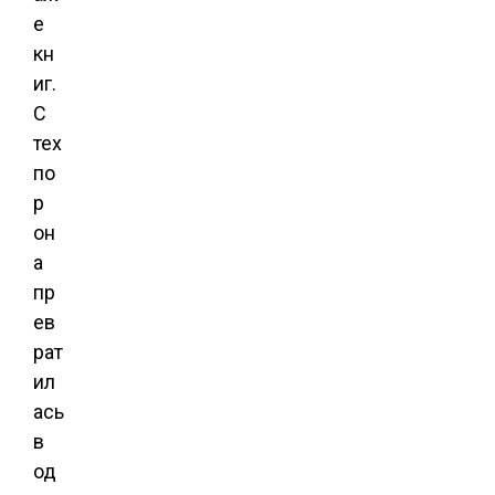
е
кн
иг.
С
тех
по
р
он
а
пр
ев
рат
ил
ась
в
од