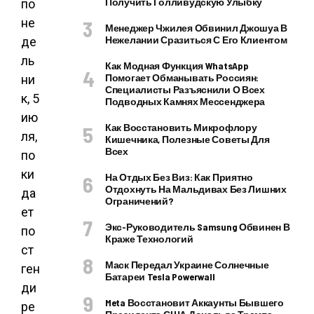
Получить Голливудскую Улыбку
по
не
Менеджер Чжилея Обвинил Джошуа В
Нежелании Сразиться С Его Клиентом
де
ль
Как Модная Функция WhatsApp
Помогает Обманывать Россиян:
ни
Специалисты Разъяснили О Всех
к, 5
Подводных Камнях Мессенджера
ию
Как Восстановить Микрофлору
ля,
Кишечника, Полезные Советы Для
Всех
по
ки
На Отдых Без Виз: Как Приятно
Отдохнуть На Мальдивах Без Лишних
да
Ограничений?
ет
Экс-Руководитель Samsung Обвинен В
по
Краже Технологий
ст
Маск Передал Украине Солнечные
ген
Батареи Tesla Powerwall
ди
Meta Восстановит Аккаунты Бывшего
ре