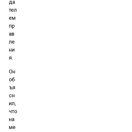
да
тел
ем
пр
ав
ле
ни
я.
Он
об
ъя
сн
ил,
что
на
ме