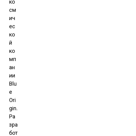
ко
см
ич
ес
ко
й
ко
мп
ан
ии
Blu
e
Ori
gin.
Ра
зра
бот