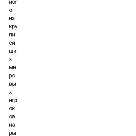
ног
о
из
кру
пн
ей
ши
х
ми
ро
вы
х
игр
ок
ов
на
ры