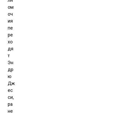
лн
ом
оч
ия
пе
ре
хо
дя
т
Эн
др
ю
Дж
ес
си,
ра
не