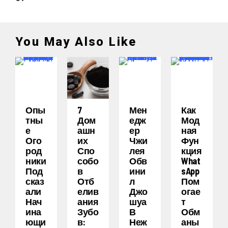
You May Also Like
Опы
7
Мен
Как
Тны
Дом
Едж
Мод
Е
Ашн
Ер
Ная
Ого
Их
Чжи
Фун
Род
Спо
Лея
Кция
Ники
Собо
Обв
What
Под
В
Ини
SApp
Сказ
Отб
Л
Пом
Али
Елив
Джо
Огае
Нач
Ания
Шуа
Т
Ина
Зубо
В
Обм
Ющи
В:
Неж
Аны