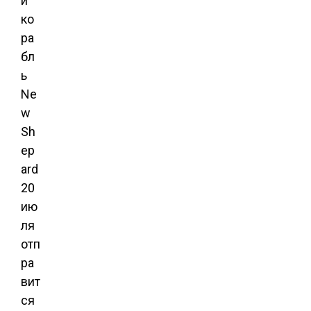
й
ко
ра
бл
ь
Ne
w
Sh
ep
ard
20
ию
ля
отп
ра
вит
ся