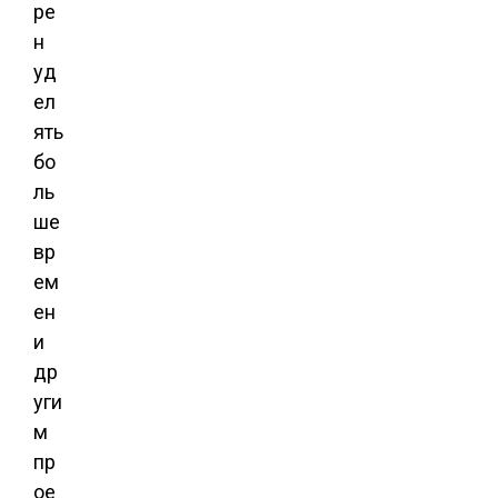
ре
н
уд
ел
ять
бо
ль
ше
вр
ем
ен
и
др
уги
м
пр
ое