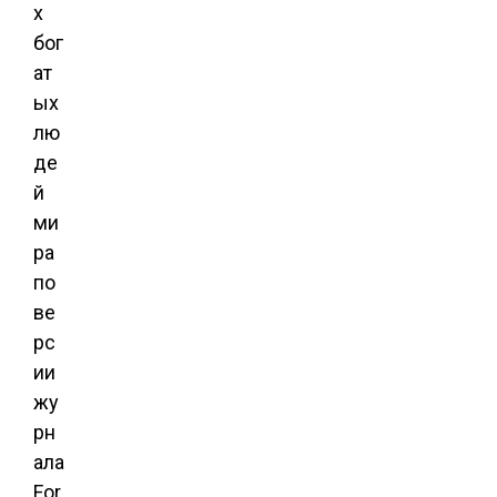
х
бог
ат
ых
лю
де
й
ми
ра
по
ве
рс
ии
жу
рн
ала
For