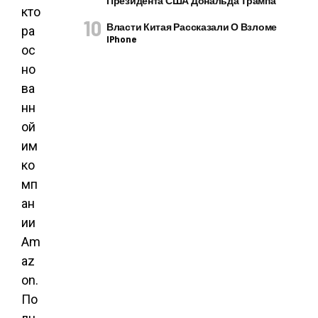
Президента США Дональда Трампа
кто
Власти Китая Рассказали О Взломе
ра
IPhone
ос
но
ва
нн
ой
им
ко
мп
ан
ии
Am
az
on.
По