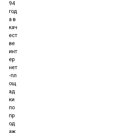
94
год
а в
кач
ест
ве
инт
ер
нет
-пл
ощ
ад
ки
по
пр
од
аж