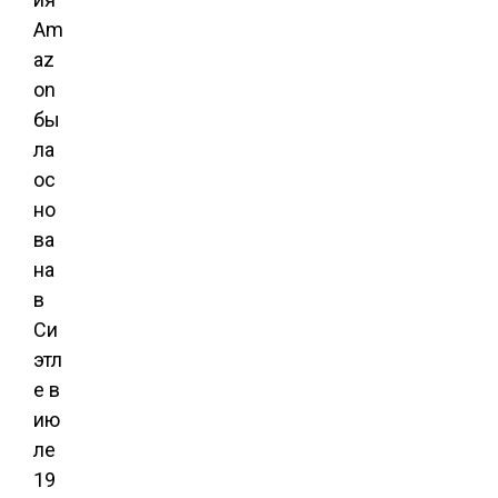
Am
az
on
бы
ла
ос
но
ва
на
в
Си
этл
е в
ию
ле
19