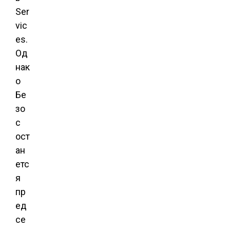
Ser
vic
es.
Од
нак
о
Бе
зо
с
ост
ан
етс
я
пр
ед
се