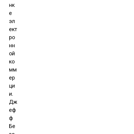
нк
е
эл
ект
ро
нн
ой
ко
мм
ер
ци
и.
Дж
еф
ф
Бе