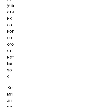
уча
стн
ик
ов
кот
ор
ого
ста
нет
Бе
зо
с.
Ко
мп
ан
ия