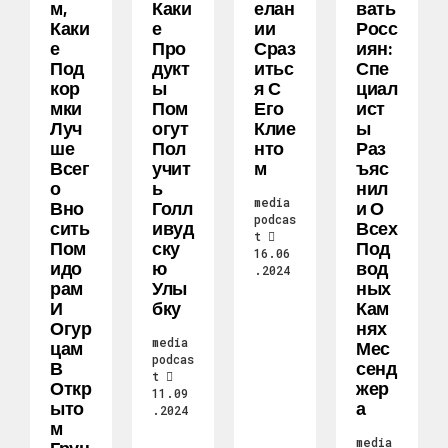
М,
Каки
Елан
Вать
Каки
Е
Ии
Росс
Е
Про
Сраз
Иян:
Под
Дукт
Итьс
Спе
Кор
Ы
Я С
Циал
Мки
Пом
Его
Ист
Луч
Огут
Клие
Ы
Ше
Пол
Нто
Раз
Всег
Учит
М
Ъяс
О
Ь
Нил
media
Вно
Голл
И О
podcas
Сить
Ивуд
Всех
t
Пом
Ску
Под
16.06
Идо
Ю
Вод
.2024
Рам
Улы
Ных
И
Бку
Кам
Огур
Нях
media
Цам
Мес
podcas
В
Сенд
t
Откр
Жер
11.09
Ыто
А
.2024
М
media
Грун