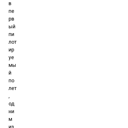
в
пе
рв
ый
пи
лот
ир
уе
мы
й
по
лет
,
од
ни
м
из