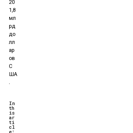
20
1,8
мл
рд
до
лл
ар
ов
С
ША
.
In
th
is
ar
ti
cl
e: