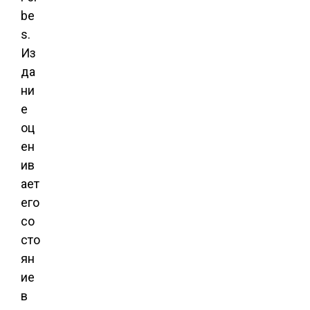
be
s.
Из
да
ни
е
оц
ен
ив
ает
его
со
сто
ян
ие
в