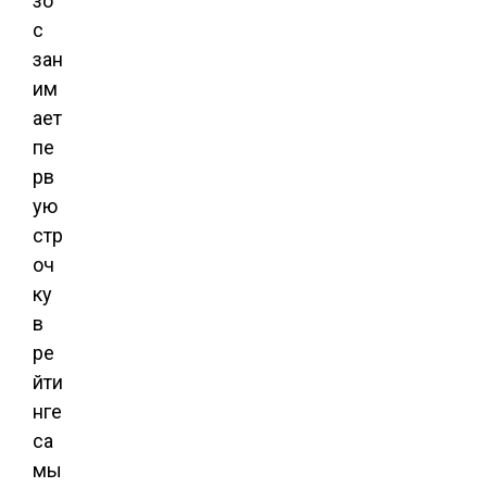
зо
с
зан
им
ает
пе
рв
ую
стр
оч
ку
в
ре
йти
нге
са
мы