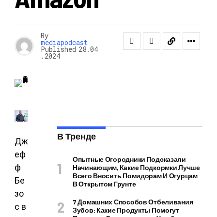
By
mediapodcast
Published
28.04
.2024
В Тренде
Дж
еф
Опытные Огородники Подсказали
ф
Начинающим, Какие Подкормки Лучше
Всего Вносить Помидорам И Огурцам
Бе
В Открытом Грунте
зо
7 Домашних Способов Отбеливания
с в
Зубов: Какие Продукты Помогут