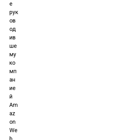
е
рук
ов
од
ив
ше
му
ко
мп
ан
ие
й
Am
az
on
We
b