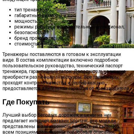
тип тренажера;
габаритные размеры и вес;
мощность;
режимы работы и дополнительный функционал;
безопасность;
бренд производителя;
стоимость.
Тренажеры поставляются в готовом к эксплуатации
Дом В Викторианском Стиле: История,
виде. В состав комплектации включено подробное
Особенности И Типы Сооружений
пользовательское руководство, технический паспорт
тренажера, гарантийный талон. Дополнительно можно
приобрести различные аксессуары. Все тренажеры
проходят контроль качества и сертификацию,
предоставляется длительная гарантия от производителя.
Где Покупать
Лучший выбор беговых дорожек и цены на них
предлагает интернет магазин Sportzal. Все модели
представлены в электронном каталоге на сайте. Ко
всем позициям размещены подробные описания,