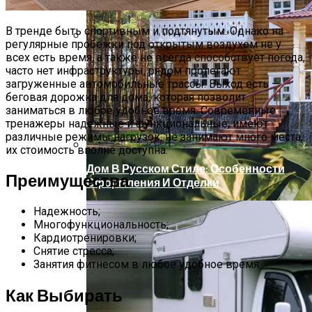
В тренде быть спортивным и подтянутым. Однако на
регулярные пробежки под открытым воздухом не у
всех есть время, а также не всегда способствует погода,
Артезианская, Минеральная,
часто нет инфраструктуры, рядом пролегают
Родниковая, Талая: В Чем Разница И
загруженные автомобильные трассы. Выход есть —
Какую Воду Лучше Выбрать Для Питья
беговая дорожка для дома, которая позволит
заниматься в любое удобное время. Современные
тренажеры надежные и функциональные, имеют
различные режимы нагрузок, не занимают много места,
их стоимость вполне доступна.
Дом В Русском Стиле: Особенности
Преимущества
Оформления И Отделки
Надежность;
Многофункциональность;
Кардиотренировки;
Снятие стресса;
Занятия фитнесом в любое удобное время.
Как Выбирать