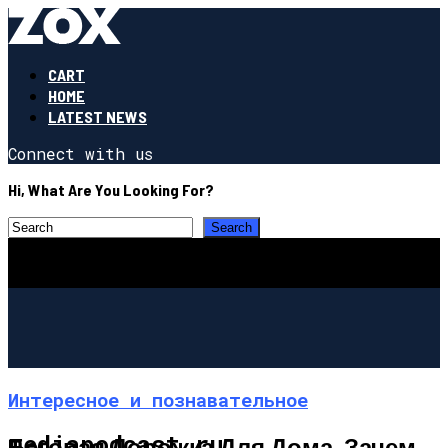
CART
HOME
LATEST NEWS
Connect with us
Hi, What Are You Looking For?
Интересное и познавательное
mediapodcast.ru
Беговая Дорожка Для Дома. Зачем