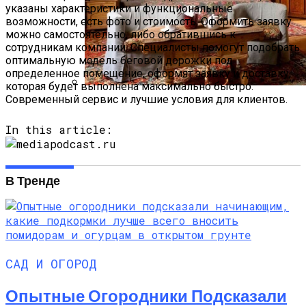
указаны характеристики и функциональные
возможности, есть фото и стоимость. Оформить заявку
можно самостоятельно, либо обратившись к
сотрудникам компании. Специалисты помогут подобрать
оптимальную модель беговой дорожки под
определенное помещение, оформят заявку и доставку,
которая будет выполнена максимально быстро.
Современный сервис и лучшие условия для клиентов.
Русский Стиль: Архитектура, Интерьер
И Другие Особенности Этого
In this article:
Направления
В Тренде
САД И ОГОРОД
Опытные Огородники Подсказали