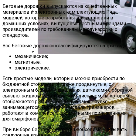
Беговые дорожки выпускаются из качественных
материалов и электронных комплектующих. Ряд
моделей, которые разработаны для установки в
Растения-Вампиры: 15 Популярных
домашних условиях, выпущен известными брендами
Домашних Цветов, Которые Крадут
производителей по требованиям международных
Ваше Здоровье День За Днем
стандартов.
Все беговые дорожки классифицируются на три вида:
механические;
магнитные;
Дом На Колесах Своими Руками Из
электрические.
Фургона ГАЗель: Пошаговый Гайд С
Фото
Есть простые модели, которые можно приобрести по
бюджетной стоимости. А также продвинутые, с
электронным блоком управления, датчиками с обратной
связью, жидкокристаллическим дисплеем, на котором
отображается режим, скорость, а также пульс
занимающегося. Последние модели тренажеров
работают в комплексе с фирменными приложениями
для смартфонов.
При выборе беговой дорожки необходимо учитывать
следующие критерии: