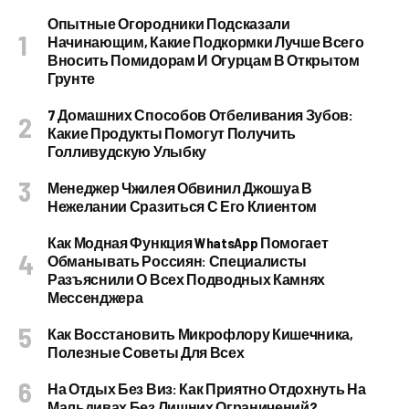
Опытные Огородники Подсказали
Начинающим, Какие Подкормки Лучше Всего
Вносить Помидорам И Огурцам В Открытом
Грунте
7 Домашних Способов Отбеливания Зубов:
Какие Продукты Помогут Получить
Голливудскую Улыбку
Менеджер Чжилея Обвинил Джошуа В
Нежелании Сразиться С Его Клиентом
Как Модная Функция WhatsApp Помогает
Обманывать Россиян: Специалисты
Разъяснили О Всех Подводных Камнях
Мессенджера
Как Восстановить Микрофлору Кишечника,
Полезные Советы Для Всех
На Отдых Без Виз: Как Приятно Отдохнуть На
Мальдивах Без Лишних Ограничений?