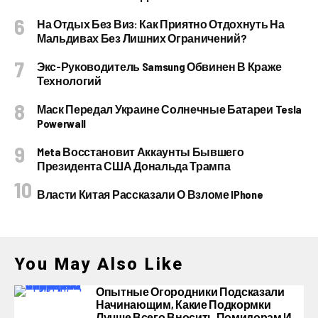
На Отдых Без Виз: Как Приятно Отдохнуть На
Мальдивах Без Лишних Ограничений?
Экс-Руководитель Samsung Обвинен В Краже
Технологий
Маск Передал Украине Солнечные Батареи Tesla
Powerwall
Meta Восстановит Аккаунты Бывшего
Президента США Дональда Трампа
Власти Китая Рассказали О Взломе IPhone
You May Also Like
Опытные Огородники Подсказали
Начинающим, Какие Подкормки
Лучше Всего Вносить Помидорам И