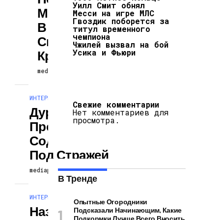
Уилл Смит обнял
Мошенничества
Месси на игре МЛС
Гвоздик поборется за
В Telegram,
титул временного
чемпиона
Связанным С
Чжилей вызвал на бой
Усика и Фьюри
Криптовалютой
mediapodcast
29.08.2024
ИНТЕРЕСНОЕ И ПОЗНАВАТЕЛЬНОЕ
Свежие комментарии
Дурову
Нет комментариев для
просмотра.
Продлили Срок
Содержания
Под Стражей
mediapodcast
29.08.2024
В Тренде
ИНТЕРЕСНОЕ И ПОЗНАВАТЕЛЬНОЕ
Опытные Огородники
Названа
Подсказали Начинающим, Какие
Подкормки Лучше Всего Вносить