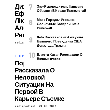
Дихайте Легко:
Экс-Руководитель Samsung
Обвинен В Краже Технологий
Ефективне
Лікування
Маск Передал Украине
Солнечные Батареи Tesla
Алергічного
Powerwall
Риніту
Meta Восстановит Аккаунты
Бывшего Президента США
mediapodcast
29.08.2024
Дональда Трампа
Власти Китая Рассказали О
ИНТЕРЕСНОЕ И ПОЗНАВАТЕЛЬНОЕ
Взломе IPhone
Порноактриса
Рассказала О
Неловкой
Ситуации На
Первой В
Карьере Съемке
mediapodcast
29.08.2024