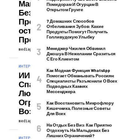
Максимальная
Помидорам И Огурцам В
Открытом Грунте
Безопасная
Продолжительн
7 Домашних Способов
Отбеливания Зубов: Какие
Ость Секса В
Продукты Помогут Получить
Голливудскую Улыбку
Презервативе
Менеджер Чжилея Обвинил
mediapodcast
29.08.2024
Джошуа В Нежелании Сразиться
С Его Клиентом
ИНТЕРЕСНОЕ И ПОЗНАВАТЕЛЬНОЕ
Как Модная Функция WhatsApp
ИИ Назвали
Помогает Обманывать Россиян:
Специалисты Разъяснили О Всех
Спасением Для
Подводных Камнях
Людей С
Мессенджера
Ограниченными
Как Восстановить Микрофлору
Кишечника, Полезные Советы
Возможностями
Для Всех
mediapodcast
29.08.2024
На Отдых Без Виз: Как Приятно
Отдохнуть На Мальдивах Без
Лишних Ограничений?
ИНТЕРЕСНОЕ И ПОЗНАВАТЕЛЬНОЕ